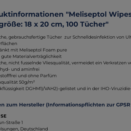
ktinformationen "Meliseptol Wipes 
röße: 18 x 20 cm, 100 Tücher"
he, gebrauchsfertige Tücher zur Schnelldesinfektion von U
flächen
änkt mit Meliseptol Foam pure
 gute Materialverträglichkeit
he, nicht fusselnde Vliesqualität, vermeidet ein Verkratzen
hyd- und aminfrei
stofffrei und ohne Parfüm
qualität 50g/m²
kflüssigkeit DGHM1)/VAH2)-gelistet und in der IHO-Viruzidie-
n zum Hersteller (Informationspflichten zur GPSR
 SE
un-Straße 1
lsungen, Deutschland