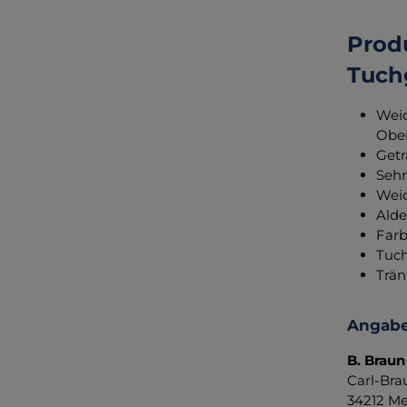
Produ
Tuchg
Weic
Ober
Getr
Sehr
Weic
Alde
Farb
Tuch
Trän
Angabe
B. Braun
Carl-Bra
34212 Me