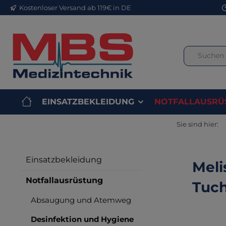
Kostenloser Versand ab 119€ in DE
m Hauptinhalt springen
Zur Suche springen
Zur Hauptnavigation springen
EINSATZBEKLEIDUNG
NOTFALLAUSRÜ
Sie sind hier:
Einsatzbekleidung
Meli
Notfallausrüstung
Tuch
Absaugung und Atemweg
Desinfektion und Hygiene