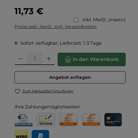
Regulärer Preis:
11,73 €
inkl. MwSt.
(inaktiv)
Preise exkl. MwSt. zzgl. Versandkosten
Sofort verfügbar, Lieferzeit: 1-3 Tage
Produkt Anzahl: Gib den gewünschten Wert ein oder benut
In den Warenkorb
Angebot anfragen
Zum Merkzettel hinzufügen
Ihre Zahlungsmöglichkeiten
Rechnung für Behörden
Vorkasse
Rechnung
Direktüberweisung
Kreditkarte