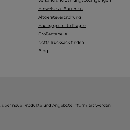
Versand und Zahlungsbedingungen
nlage
v
Hinweise zu Batterien
iche
ef
/Gemisch
Altgeräteverordnung
riterien
Häufig gestellte Fragen
g, Annex
j
Größentabelle
ch erfüllt
ien der
Notfallrucksack finden
ex XIII.
Blog
-Stoffe ≥
ß REACH
emisch
, die
rkender
ß REACH
der Liste
es wurde
n der
n, über neue Produkte und Angebote informiert werden.
ng (EU)
rordnung
mmission