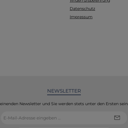
Widerrufsbelehrung
Abfallentsorgungsa
Datenschutz
zuführen.Zusätzl
HinweiseDieser Stoff
Impressum
erfüllt nicht die PBT-K
der REACH-Verordnun
XIII. Dieser Stoff/Gemis
nicht die vPvB-Kriter
REACH-Verordnung, Ann
Enthält keine PBT/vPvB
0,1%, bewertet gemä
Anhang XIII. Das G
enthält keine Stoffe
aufgrund endokrin wi
Eigenschaften gemä
NEWSLETTER
Artikel 59 Absatz 1 in 
enthalten sind, oder 
gemäß den Kriterie
heinenden Newsletter und Sie werden stets unter den Ersten sei
Delegierten-Verordnu
E-
2017/2100 oder der Ve
Mail-
(EU) 2018/605 der Ko
Adresse