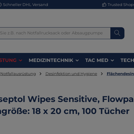
Schneller DHL Versand
Trusted Shops 
STUNG
MEDIZINTECHNIK
TAC MED
TECH
Notfallausrüstung
Desinfektion und Hygiene
Flächendesin
septol Wipes Sensitive, Flowpa
größe: 18 x 20 cm, 100 Tücher