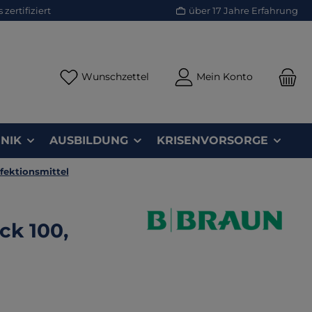
zertifiziert
über 17 Jahre Erfahrung
Du hast 0 Produkte auf dem Merk
Wunschzettel
Mein Konto
NIK
AUSBILDUNG
KRISENVORSORGE
fektionsmittel
ck 100,