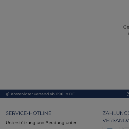
Ge
Ge
d
Fa
c
Kostenloser Versand ab 119€ in DE
höc
t
Zi
SERVICE-HOTLINE
ZAHLUNGS
P
VERSAND
Unterstützung und Beratung unter:
Ge