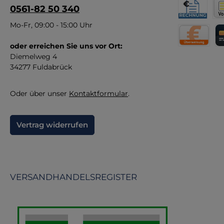
0561-82 50 340
F
Rechnung fü
Vor
Mo-Fr, 09:00 - 15:00 Uhr
ve
oder erreichen Sie uns vor Ort:
Direktüberw
Kr
K
Diemelweg 4
34277 Fuldabrück
Oder über unser
Kontaktformular
.
Vertrag widerrufen
VERSANDHANDELSREGISTER