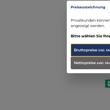
+49-(0) 5
Preisauszeichnung
info@bb
Privatkunden können 
angezeigt werden.
Bitte wählen Sie Ihr
Produ
Weit
Bruttopreise
inkl. M
Nettopreise
exkl. M