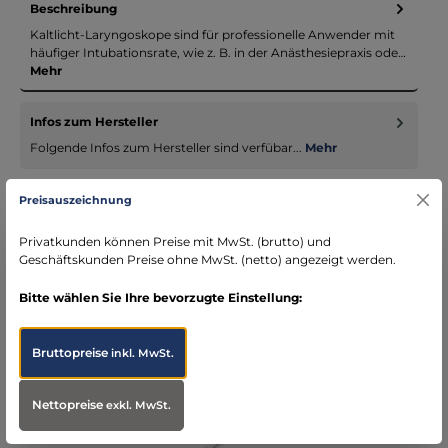
Beschreibung
Kaltlicht-Laryngoskope sind für professionelle Anwender mit
häufiger Intubationsrate, wie z. B. in der Anästhesiepraxis ode…
Mehr
Infos zum Hersteller
Folgende Infos zum Hersteller sind verfübar...
Mehr
Bewertungen
Preisauszeichnung
Privatkunden können Preise mit MwSt. (brutto) und
Geschäftskunden Preise ohne MwSt. (netto) angezeigt werden.
Bitte wählen Sie Ihre bevorzugte Einstellung:
Produktgalerie überspringen
Accessory Items
Bruttopreise
inkl. MwSt.
Nettopreise
exkl. MwSt.