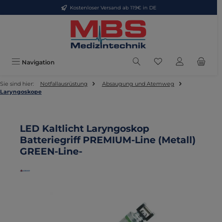
Kostenloser Versand ab 119€ in DE
Zum Hauptinhalt springen
Du hast 0 Produkte
Navigation
Sie sind hier:
Notfallausrüstung
Absaugung und Atemweg
Laryngoskope
LED Kaltlicht Laryngoskop
Batteriegriff PREMIUM-Line (Metall)
GREEN-Line-
Bildergalerie überspringen