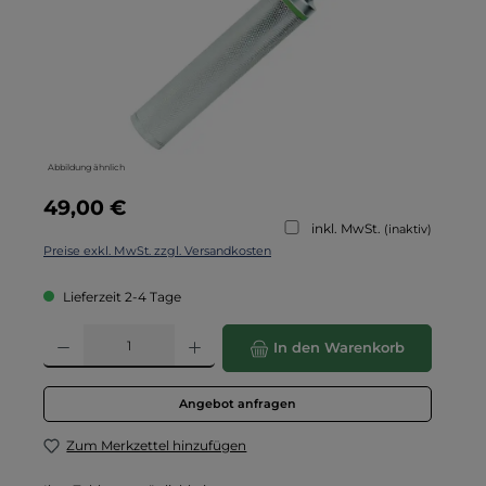
Abbildung ähnlich
Regulärer Preis:
49,00 €
inkl. MwSt.
(inaktiv)
Preise exkl. MwSt. zzgl. Versandkosten
Lieferzeit 2-4 Tage
Produkt Anzahl: Gib den gewünschten Wert ein oder benutze die Schaltflä
In den Warenkorb
Angebot anfragen
Zum Merkzettel hinzufügen