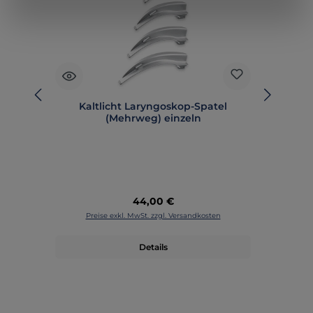
Kaltlicht Laryngoskop-Spatel
LE
(Mehrweg) einzeln
(
Regulärer Preis:
44,00 €
Preise exkl. MwSt. zzgl. Versandkosten
Details