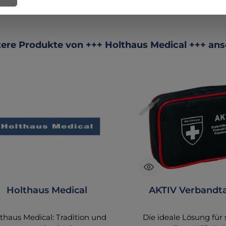
R
u
ktgalerie überspringen
ere Produkte von +++ Holthaus Medical +++ an
Sc
H
Ma
Ge
s
Holthaus Medical
AKTIV Verbandt
thaus Medical: Tradition und
Die ideale Lösung für 