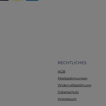
eisung
editkarte
Wero
PayPal
werden.
Reisen und Zuhau
Lieferumfang 1 x Dreiec
Schere 2 x Einmalhan
x Fixierbinden 4
Wundkompressen
Wundpflaster 2
Fingerverbände 
Fingerkuppenverbän
Pflasterstrips 🧾 Tec
Daten Hersteller: Ho
Medical GmbH u. C
Artikelnummer (REF)
RECHTLICHES
PZN: 00565251 E
AGB
4005058611679 Materia
Farbe: Blau-Rot Maße: 1
Mietbedingungen
cm Gewicht: ca. 80 g 
Widerrufsbelehrung
Das Erste-Hilfe-Materia
Datenschutz
regelmäßig überprüft 
Verbrauch oder Abla
Impressum
Verfallsdatums ersetz