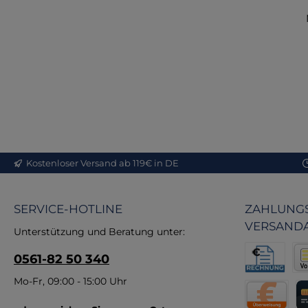
Te
h
P
s
Qu
de
Kostenloser Versand ab 119€ in DE
me
SERVICE-HOTLINE
ZAHLUNGS
f
VERSAND
Unterstützung und Beratung unter:
w
0561-82 50 340
b
L
Rechnung fü
Vor
Mo-Fr, 09:00 - 15:00 Uhr
Ge