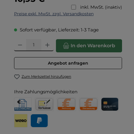
inkl. MwSt.
(inaktiv)
Preise exkl. MwSt. zzgl. Versandkosten
Sofort verfügbar, Lieferzeit: 1-3 Tage
Produkt Anzahl: Gib den gewünschten Wert ein oder benut
In den Warenkorb
Angebot anfragen
Zum Merkzettel hinzufügen
Ihre Zahlungsmöglichkeiten
Rechnung für Behörden
Vorkasse
Rechnung
Direktüberweisung
Kreditkarte
Wero
PayPal