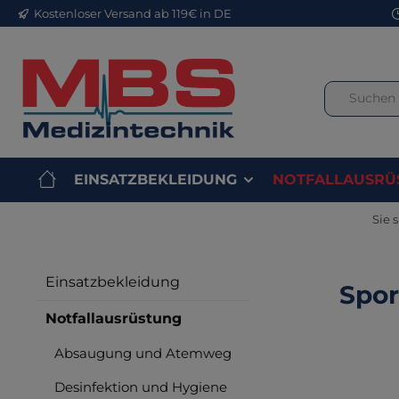
Kostenloser Versand ab 119€ in DE
m Hauptinhalt springen
Zur Suche springen
Zur Hauptnavigation springen
EINSATZBEKLEIDUNG
NOTFALLAUSRÜ
Sie s
Einsatzbekleidung
Spor
Notfallausrüstung
Absaugung und Atemweg
Bilderga
Desinfektion und Hygiene