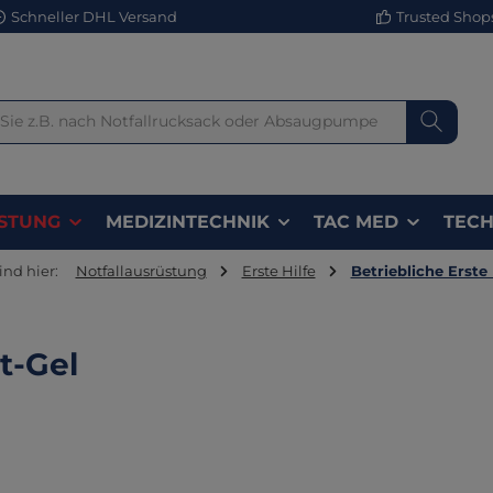
Schneller DHL Versand
Trusted Shops 
STUNG
MEDIZINTECHNIK
TAC MED
TECH
ind hier:
Notfallausrüstung
Erste Hilfe
Betriebliche Erste 
t-Gel
lerie überspringen