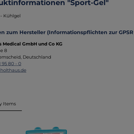
uktinformationen "Sport-Gel"
 - Kühlgel
n zum Hersteller (Informationspflichten zur GPSR
s Medical GmbH und Co KG
ße 8
emscheid, Deutschland
1 95 80 - 0
holthaus.de
y Items
ktgalerie überspringen