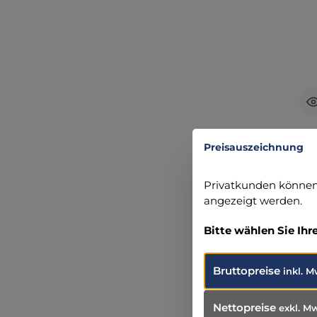
B
Preisauszeichnung
Privatkunden können 
B
angezeigt werden.
g
da
Bitte wählen Sie Ihr
K
st
Fix
Bruttopreise
inkl. M
x
Nettopreise
exkl. M