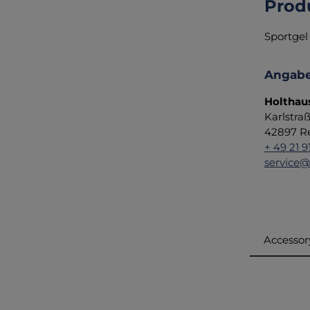
Prod
Sportgel
Angabe
Holthau
Karlstra
42897 R
+ 49 21 9
service@
Accessor
Produ