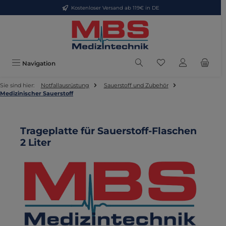
Kostenloser Versand ab 119€ in DE
Zum Hauptinhalt springen
Du hast 0 Produkte
Navigation
Sie sind hier:
Notfallausrüstung
Sauerstoff und Zubehör
Medizinischer Sauerstoff
Trageplatte für Sauerstoff-Flaschen
2 Liter