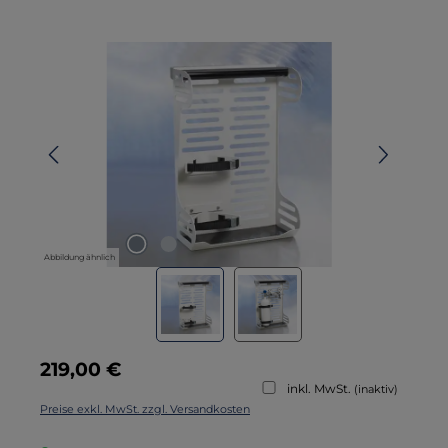
Bildergalerie überspringen
Abbildung ähnlich
Regulärer Preis:
219,00 €
inkl. MwSt.
(inaktiv)
Preise exkl. MwSt. zzgl. Versandkosten