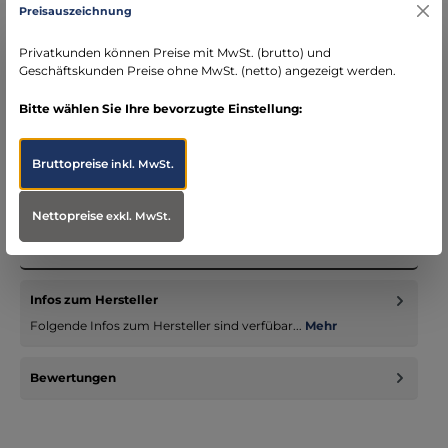
DE)
Preisauszeichnung
schneller Versand mit DHL
seit über 15 Jahren kompetenter Partner im
Privatkunden können Preise mit MwSt. (brutto) und
Bereich Notfallmedizin
Geschäftskunden Preise ohne MwSt. (netto) angezeigt werden.
Bitte wählen Sie Ihre bevorzugte Einstellung:
Bruttopreise
inkl. MwSt.
Beschreibung
Trageplatte für 2 Liter O2-Flaschen, mit Klaue für die
Nettopreise
exkl. MwSt.
Befestigung an einer Geräteschiene oder an einem
Krankenhausbett. Mit…
Mehr
Infos zum Hersteller
Folgende Infos zum Hersteller sind verfübar...
Mehr
Bewertungen