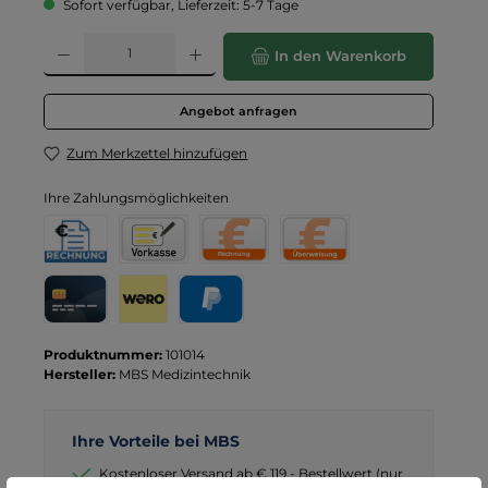
Sofort verfügbar, Lieferzeit: 5-7 Tage
Produkt Anzahl: Gib den gewünschten Wert ein oder benutze die Schaltflä
In den Warenkorb
Angebot anfragen
Zum Merkzettel hinzufügen
Ihre Zahlungsmöglichkeiten
Rechnung für Behörden
Vorkasse
Rechnung
Direktüberweisung
Kreditkarte
Wero
PayPal
Produktnummer:
101014
Hersteller:
MBS Medizintechnik
Ihre Vorteile bei MBS
Kostenloser Versand ab € 119,- Bestellwert (nur