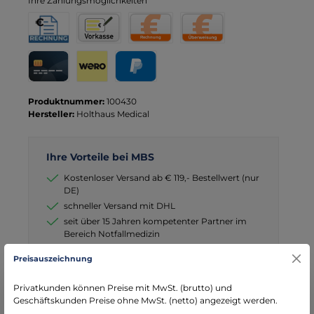
Ihre Zahlungsmöglichkeiten
Rechnung für Behörden
Vorkasse
Rechnung
Direktüberweisung
Kreditkarte
Wero
PayPal
Produktnummer:
100430
Hersteller:
Holthaus Medical
Ihre Vorteile bei MBS
Kostenloser Versand ab € 119,- Bestellwert (nur
DE)
schneller Versand mit DHL
seit über 15 Jahren kompetenter Partner im
Bereich Notfallmedizin
Preisauszeichnung
Privatkunden können Preise mit MwSt. (brutto) und
Geschäftskunden Preise ohne MwSt. (netto) angezeigt werden.