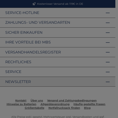
Kostenloser Versand ab 119€ in DE
SERVICE-HOTLINE
ZAHLUNGS- UND VERSANDARTEN
SICHER EINKAUFEN
IHRE VORTEILE BEI MBS
VERSANDHANDELSREGISTER
RECHTLICHES
SERVICE
NEWSLETTER
Kontakt
Über uns
Versand und Zahlungsbedingungen
Hinweise zu Batterien
Altgeräteverordnung
Häufig gestellte Fragen
Größentabelle
Notfallrucksack finden
Blog
Alle Preise exkl. gesetzl. Mehrwertsteuer zzgl.
Versandkosten
und ggf.