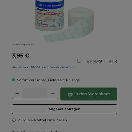
Abbildung ähnlich
Regulärer Preis:
3,95 €
inkl. MwSt.
(inaktiv)
Preise exkl. MwSt. zzgl. Versandkosten
Sofort verfügbar, Lieferzeit: 1-3 Tage
Produkt Anzahl: Gib den gewünschten Wert ein oder benutze die Schaltflä
In den Warenkorb
Angebot anfragen
Zum Merkzettel hinzufügen