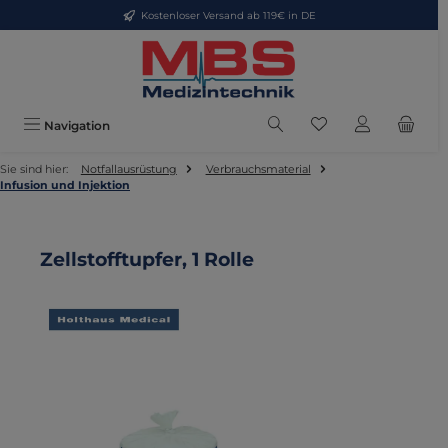
Kostenloser Versand ab 119€ in DE
Zum Hauptinhalt springen
Du hast 0 Produkte
Navigation
Sie sind hier:
Notfallausrüstung
Verbrauchsmaterial
Infusion und Injektion
Zellstofftupfer, 1 Rolle
Bildergalerie überspringen