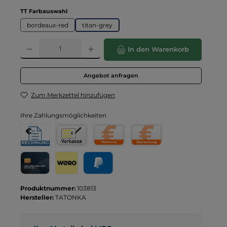
auswählen
TT Farbauswahl
bordeaux-red
titan-grey
Produkt Anzahl: Gib den gewünschten Wert ein oder benutze die Schaltflä
In den Warenkorb
Angebot anfragen
Zum Merkzettel hinzufügen
Ihre Zahlungsmöglichkeiten
Rechnung für Behörden
Vorkasse
Rechnung
Direktüberweisung
Kreditkarte
Wero
PayPal
Produktnummer:
103813
Hersteller:
TATONKA