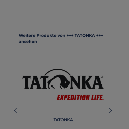
Produktgalerie überspringen
Weitere Produkte von +++ TATONKA +++
ansehen
TATONKA
E