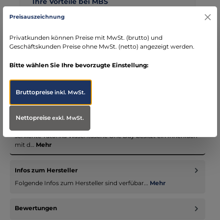
Ihre Vorteile bei MBS
Kostenloser Versand ab € 119,- Bestellwert (nur
Preisauszeichnung
DE)
schneller Versand mit DHL
Privatkunden können Preise mit MwSt. (brutto) und
Geschäftskunden Preise ohne MwSt. (netto) angezeigt werden.
seit über 15 Jahren kompetenter Partner im
Bereich Notfallmedizin
Bitte wählen Sie Ihre bevorzugte Einstellung:
Bruttopreise
inkl. MwSt.
Beschreibung
Nettopreise
exkl. MwSt.
Kleiner Kulturbeutel Tatonka One Day mit Handschlaufe Die
schlichte Tatonka Waschtasche One Day besitzt ein Innenfach
mit d…
Mehr
Infos zum Hersteller
Folgende Infos zum Hersteller sind verfübar...
Mehr
Bewertungen