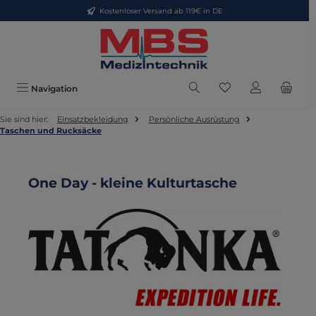
Kostenloser Versand ab 119€ in DE
Zum Hauptinhalt springen
Du hast 0 Produkte
Navigation
Sie sind hier:
Einsatzbekleidung
Persönliche Ausrüstung
Taschen und Rucksäcke
One Day - kleine Kulturtasche