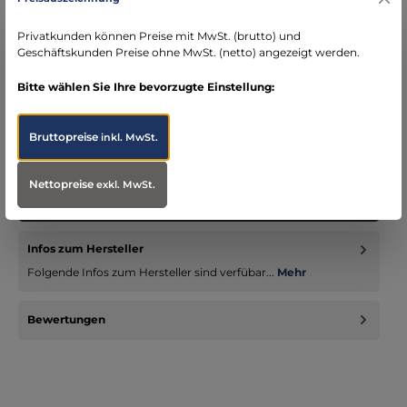
schneller Versand mit DHL
seit über 15 Jahren kompetenter Partner im
Privatkunden können Preise mit MwSt. (brutto) und
Bereich Notfallmedizin
Geschäftskunden Preise ohne MwSt. (netto) angezeigt werden.
Bitte wählen Sie Ihre bevorzugte Einstellung:
Bruttopreise
inkl. MwSt.
Beschreibung
Tatonka Superlight Rucksack schwarz Suchen Sie einen extrem
Nettopreise
leichten und flexiblen Zweitrucksack für den Dienst oder die
exkl. MwSt.
Fr…
Mehr
Infos zum Hersteller
Folgende Infos zum Hersteller sind verfübar...
Mehr
Bewertungen