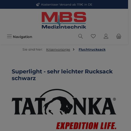
Kostenloser Versand ab 119€ in DE
Zum Hauptinhalt springen
Du hast 0 Produkte
Navigation
Sie sind hier:
Krisenvorsorge
Fluchtrucksack
Superlight - sehr leichter Rucksack
schwarz