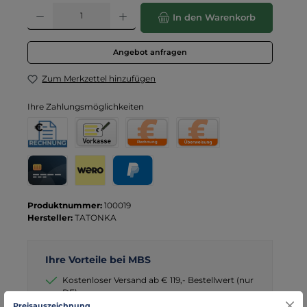
Produkt Anzahl: Gib den gewünschten Wert ein oder benutze die Schaltflä
In den Warenkorb
Angebot anfragen
Zum Merkzettel hinzufügen
Ihre Zahlungsmöglichkeiten
Rechnung für Behörden
Vorkasse
Rechnung
Direktüberweisung
Kreditkarte
Wero
PayPal
Produktnummer:
100019
Hersteller:
TATONKA
Ihre Vorteile bei MBS
Kostenloser Versand ab € 119,- Bestellwert (nur
DE)
Preisauszeichnung