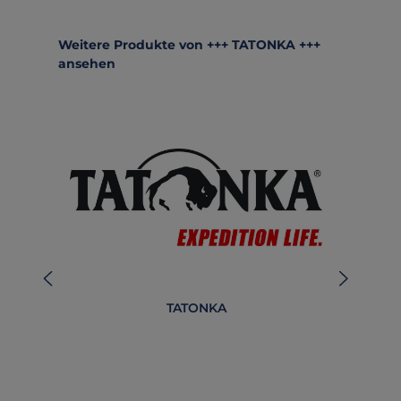
Produktgalerie überspringen
Weitere Produkte von +++ TATONKA +++
ansehen
TATONKA
E