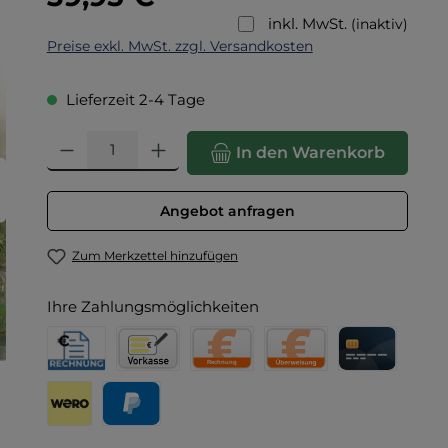
inkl. MwSt.
(inaktiv)
Preise exkl. MwSt. zzgl. Versandkosten
Lieferzeit 2-4 Tage
Produkt Anzahl: Gib den gewünschten Wert ein oder benut
In den Warenkorb
Angebot anfragen
Zum Merkzettel hinzufügen
Ihre Zahlungsmöglichkeiten
Rechnung für Behörden
Vorkasse
Rechnung
Direktüberweisung
Kreditkarte
Wero
PayPal