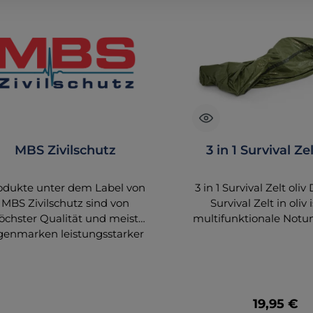
MBS Zivilschutz
3 in 1 Survival Zel
odukte unter dem Label von
3 in 1 Survival Zelt oliv 
MBS Zivilschutz sind von
Survival Zelt in oliv 
öchster Qualität und meist
multifunktionale Notu
genmarken leistungsstarker
für extreme Beding
tionaler und internationaler
Konzipiert für d
ersteller und Großhändler,
professionellen Eins
lche wir mit großer Sorgfalt
Rettungsdienst, Feuer
für unser
Katastrophenschutz, 
Regulärer
19,95 €
tastrophenschutzsortiment
flexibel als Zelt, Ta