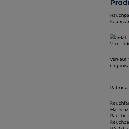
Prod
Rauchpat
Feuerweh
Vermeid
Verkauf 
Organisa
Patronen
Rauchfa
Maße 62
Rauchme
Rauchdau
BAM-T1-