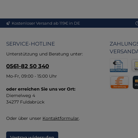
st
Kostenloser Versand ab 119€ in DE
SERVICE-HOTLINE
ZAHLUNGS
VERSAND
Unterstützung und Beratung unter:
0561-82 50 340
Rechnung fü
Vor
Mo-Fr, 09:00 - 15:00 Uhr
oder erreichen Sie uns vor Ort:
Direktüberw
Kr
Diemelweg 4
34277 Fuldabrück
Oder über unser
Kontaktformular
.
Vertrag widerrufen