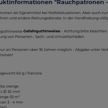
uktinformationen "Rauchpatronen -
ronen als Signalmittel bei Notfallsituationen. Aber auch z
ren und andere Rettungsdienste. In der Handhabung völli
Gefahrguthinweise:
- Achtung bitte beachten
ung von Personen-, Sach- und Umweltschäden
nur an Personen über 18 Jahren möglich - Abgabe unter Vor
tionen!
gewicht 60 g / Patrone
rbe orange
 x Ø 32 mm
nge 55 m³
er 3 - 4 min
1140