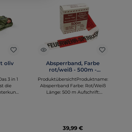
t oliv
Absperrband, Farbe
rot/weiß - 500m -
FEUERWEHR-
Das 3 in 1
ProduktübersichtProduktname:
Pr
SPERRZONE
ist die
Absperrband Farbe: Rot/Weiß
B
nterkunft
Länge: 500 m Aufschrift:
ungen.
FEUERWEHR-
Or
en
SPERRZONE Produktbeschreib
ie
atz bei
ung Das Absperrband in
wehr und
rot/weiß ist ein unverzichtbares
Si
dient es
Hilfsmittel für die Absicherung
 Preis:
Regulärer Preis:
39,99 €
rp oder
von Gefahrenbereichen,