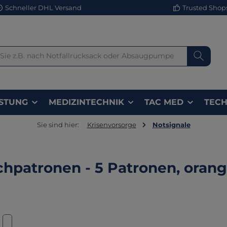
Schneller DHL Versand
Trusted Shops 
STUNG
MEDIZINTECHNIK
TAC MED
TECH
Sie sind hier:
Krisenvorsorge
Notsignale
hpatronen - 5 Patronen, oran
lerie überspringen