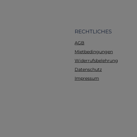
verhindern. Mit e
Materialstärke von 28 
robust genug, um ex
Wetterbedingun
standzuhalten, bleibt 
RECHTLICHES
nur 326 g extrem lei
AGB
kompakt verstaubar
eingearbeiteten Met
Mietbedingungen
ermöglichen einen sc
Widerrufsbelehrung
und stabilen Aufbau a
Datenschutz
oder Tarp mithilfe
mitgelieferten 6 Meter
Impressum
und den Heringen. 
schnelle Notunterku
einer Suchaktion,
Wetterschutz bei 
Massenanfall von Ver
(MANV) oder als pers
Notfallschlafsack – dies
System ist eine unverz