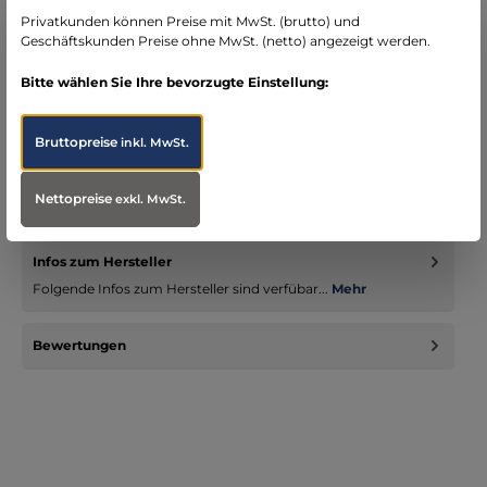
Bereich Notfallmedizin
Privatkunden können Preise mit MwSt. (brutto) und
Geschäftskunden Preise ohne MwSt. (netto) angezeigt werden.
Bitte wählen Sie Ihre bevorzugte Einstellung:
Beschreibung
Bruttopreise
inkl. MwSt.
Hinweis: Alle Informationen zur passenden Größe finden Sie in
der Größentabelle. Die Einsatzhose OMEGAII ist eine
Nettopreise
exkl. MwSt.
Weiterent…
Mehr
Infos zum Hersteller
Folgende Infos zum Hersteller sind verfübar...
Mehr
Bewertungen