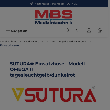
Kostenloser Versand ab 119€ in DE
Zum Hauptinhalt springen
Du hast 0 Produkte
Navigation
Sie sind hier:
Einsatzbekleidung
Rettungsdienstbekleidung
Einsatzhosen
SUTURA® Einsatzhose - Modell
OMEGA II
tagesleuchtgelb/dunkelrot