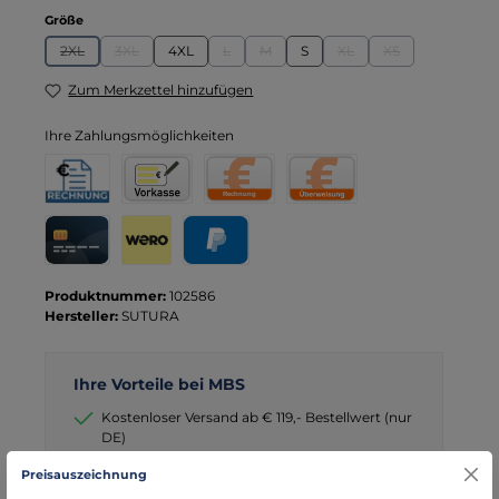
auswählen
Größe
2XL
3XL
4XL
L
M
S
XL
XS
(Diese Option ist zurzeit nicht verfügbar.)
(Diese Option ist zurzeit nicht verfügbar.)
(Diese Option ist zurzeit nicht verfügbar.)
(Diese Option ist zurzeit nicht verfügba
(Diese Option ist zurzeit 
(Diese Option ist 
Zum Merkzettel hinzufügen
Ihre Zahlungsmöglichkeiten
Rechnung für Behörden
Vorkasse
Rechnung
Direktüberweisung
Kreditkarte
Wero
PayPal
Produktnummer:
102586
Hersteller:
SUTURA
Ihre Vorteile bei MBS
Kostenloser Versand ab € 119,- Bestellwert (nur
DE)
schneller Versand mit DHL
Preisauszeichnung
seit über 15 Jahren kompetenter Partner im