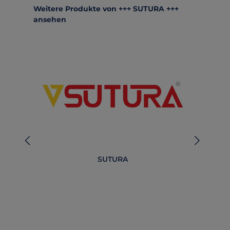
Produktgalerie überspringen
Weitere Produkte von +++ SUTURA +++
ansehen
SUTURA
B
O