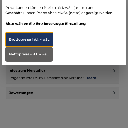
Bereich Notfallmedizin
Privatkunden können Preise mit MwSt. (brutto) und
Geschäftskunden Preise ohne MwSt. (netto) angezeigt werden.
Bitte wählen Sie Ihre bevorzugte Einstellung:
Beschreibung
Bruttopreise
inkl. MwSt.
Die Sauerstoff-Maske für Kinder ist besonders weich und
dadurch angenehm zu tragen. Die Gummiband-Fixierung und
Nettopreise
exkl. MwSt.
der Nasenc…
Mehr
Infos zum Hersteller
Folgende Infos zum Hersteller sind verfübar...
Mehr
Bewertungen