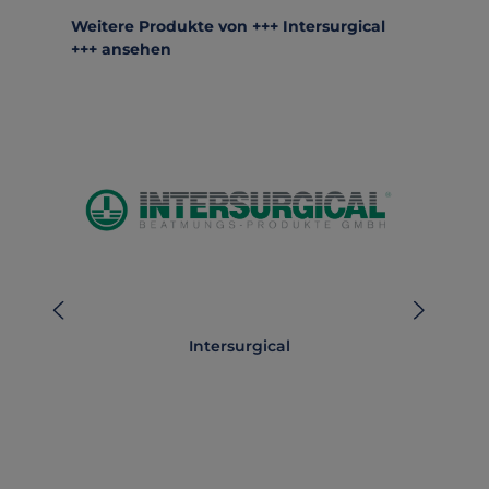
Produktgalerie überspringen
Weitere Produkte von +++ Intersurgical
+++ ansehen
Intersurgical
i