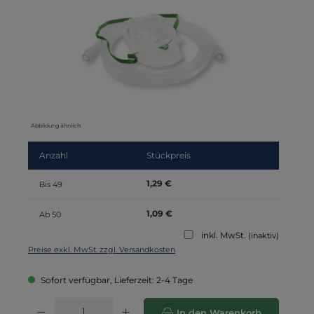
Abbildung ähnlich
Anzahl
Stückpreis
1,29 €
Bis
49
1,09 €
Ab
50
inkl. MwSt.
(inaktiv)
Preise exkl. MwSt. zzgl. Versandkosten
Sofort verfügbar, Lieferzeit: 2-4 Tage
Produkt Anzahl: Gib den gewünschten Wert ein oder benutze die Schaltflä
In den Warenkorb