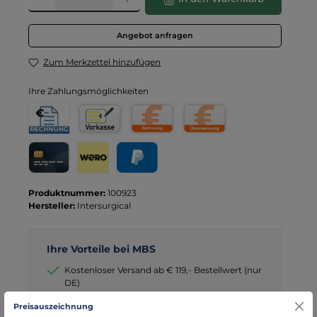
Angebot anfragen
Zum Merkzettel hinzufügen
Ihre Zahlungsmöglichkeiten
Rechnung für Behörden
Vorkasse
Rechnung
Direktüberweisung
Kreditkarte
Wero
PayPal
Produktnummer:
100923
Hersteller:
Intersurgical
Ihre Vorteile bei MBS
Kostenloser Versand ab € 119,- Bestellwert (nur
DE)
schneller Versand mit DHL
Preisauszeichnung
seit über 15 Jahren kompetenter Partner im