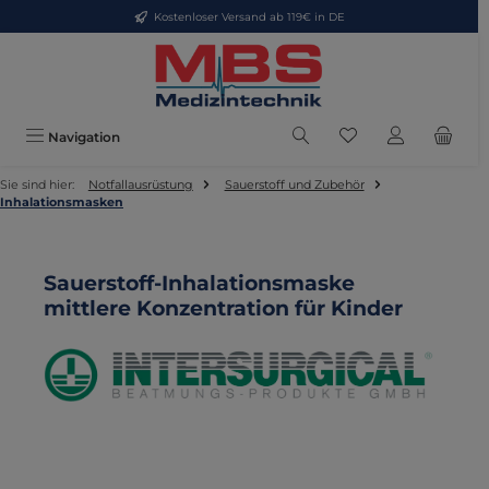
Kostenloser Versand ab 119€ in DE
Zum Hauptinhalt springen
Du hast 0 Produkte
Navigation
Sie sind hier:
Notfallausrüstung
Sauerstoff und Zubehör
Inhalationsmasken
Sauerstoff-Inhalationsmaske
mittlere Konzentration für Kinder
Bildergalerie überspringen