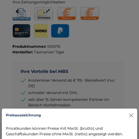
Ihre Zahlungsmöglichkeiten
Rechnung für Behörden
Vorkasse
Rechnung
Direktüberweisung
Kreditkarte
Wero
PayPal
Produktnummer:
100076
Hersteller:
Tasmanian Tiger
Ihre Vorteile bei MBS
Kostenloser Versand ab € 119,- Bestellwert (nur
DE)
schneller Versand mit DHL
seit über 15 Jahren kompetenter Partner im
Bereich Notfallmedizin
Preisauszeichnung
Privatkunden können Preise mit MwSt. (brutto) und
Geschäftskunden Preise ohne MwSt. (netto) angezeigt werden.