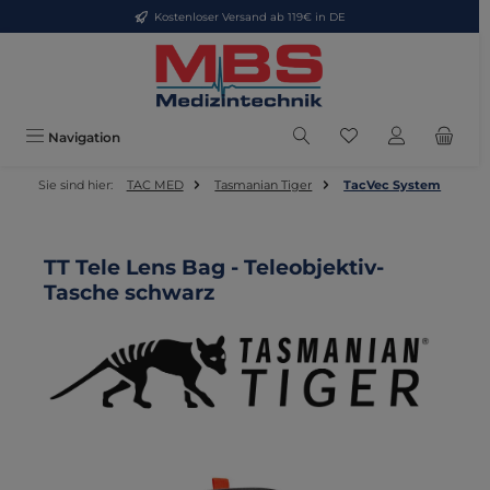
Kostenloser Versand ab 119€ in DE
Zum Hauptinhalt springen
Du hast 0 Produkte
Navigation
Sie sind hier:
TAC MED
Tasmanian Tiger
TacVec System
TT Tele Lens Bag - Teleobjektiv-
Tasche schwarz
Bildergalerie überspringen