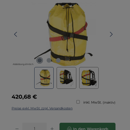
Bildergalerie überspringen
Abbildung ähnlich
Regulärer Preis:
420,68 €
inkl. MwSt.
(inaktiv)
Preise exkl. MwSt. zzgl. Versandkosten
Produkt Anzahl: Gib den gewünschten Wert ein oder benutze die Schaltflä
In den Warenkorb