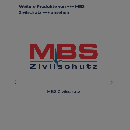
Produktgalerie überspringen
Weitere Produkte von +++ MBS
Zivilschutz +++ ansehen
MBS Zivilschutz