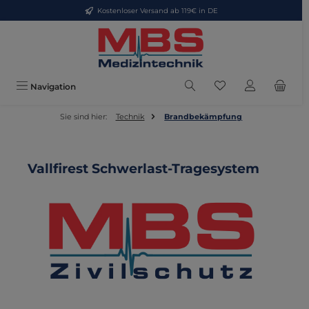
Kostenloser Versand ab 119€ in DE
Zum Hauptinhalt springen
Du hast 0 Produkte
Navigation
Sie sind hier:
Technik
Brandbekämpfung
Vallfirest Schwerlast-Tragesystem