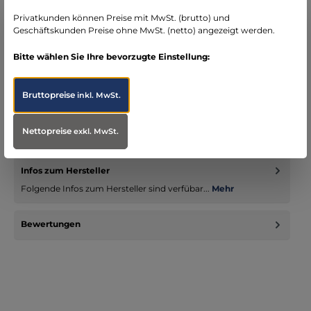
Bereich Notfallmedizin
Privatkunden können Preise mit MwSt. (brutto) und
Geschäftskunden Preise ohne MwSt. (netto) angezeigt werden.
Bitte wählen Sie Ihre bevorzugte Einstellung:
Beschreibung
Bruttopreise
inkl. MwSt.
Das Vallfirest Schwerlast-Tragesystem ist die professionelle
Lösung, um schwere Lasten ergonomisch im Gelände zu
Nettopreise
exkl. MwSt.
transportie…
Mehr
Infos zum Hersteller
Folgende Infos zum Hersteller sind verfübar...
Mehr
Bewertungen