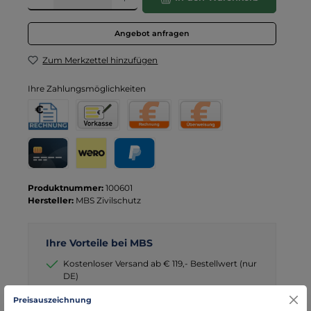
Angebot anfragen
Zum Merkzettel hinzufügen
Ihre Zahlungsmöglichkeiten
Rechnung für Behörden
Vorkasse
Rechnung
Direktüberweisung
Kreditkarte
Wero
PayPal
Produktnummer:
100601
Hersteller:
MBS Zivilschutz
Ihre Vorteile bei MBS
Kostenloser Versand ab € 119,- Bestellwert (nur
DE)
schneller Versand mit DHL
Preisauszeichnung
seit über 15 Jahren kompetenter Partner im