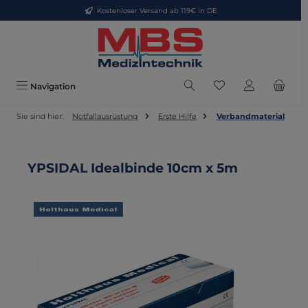
Kostenloser Versand ab 119€ in DE
Zum Hauptinhalt springen
Du hast 0 Produkte
Navigation
Sie sind hier:
Notfallausrüstung
Erste Hilfe
Verbandmaterial
YPSIDAL Idealbinde 10cm x 5m
Bildergalerie überspringen