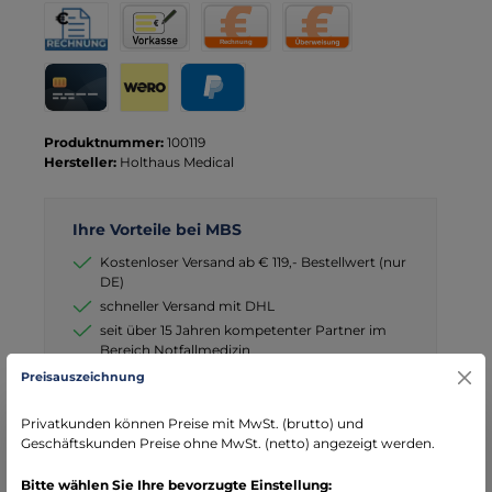
Rechnung für Behörden
Vorkasse
Rechnung
Direktüberweisung
Kreditkarte
Wero
PayPal
Produktnummer:
100119
Hersteller:
Holthaus Medical
Ihre Vorteile bei MBS
Kostenloser Versand ab € 119,- Bestellwert (nur
DE)
schneller Versand mit DHL
seit über 15 Jahren kompetenter Partner im
Bereich Notfallmedizin
Preisauszeichnung
Privatkunden können Preise mit MwSt. (brutto) und
Geschäftskunden Preise ohne MwSt. (netto) angezeigt werden.
Beschreibung
Bitte wählen Sie Ihre bevorzugte Einstellung: