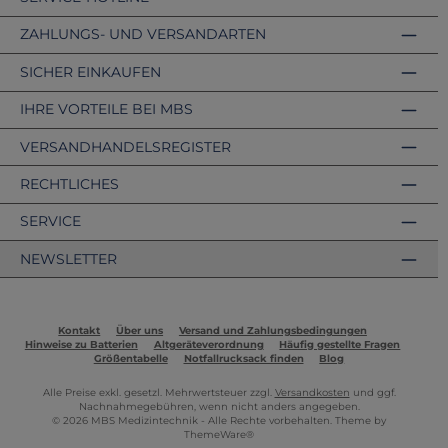
ZAHLUNGS- UND VERSANDARTEN
SICHER EINKAUFEN
IHRE VORTEILE BEI MBS
VERSANDHANDELSREGISTER
RECHTLICHES
SERVICE
NEWSLETTER
Kontakt
Über uns
Versand und Zahlungsbedingungen
Hinweise zu Batterien
Altgeräteverordnung
Häufig gestellte Fragen
Größentabelle
Notfallrucksack finden
Blog
Alle Preise exkl. gesetzl. Mehrwertsteuer zzgl.
Versandkosten
und ggf.
Nachnahmegebühren, wenn nicht anders angegeben.
© 2026 MBS Medizintechnik - Alle Rechte vorbehalten. Theme by
ThemeWare®