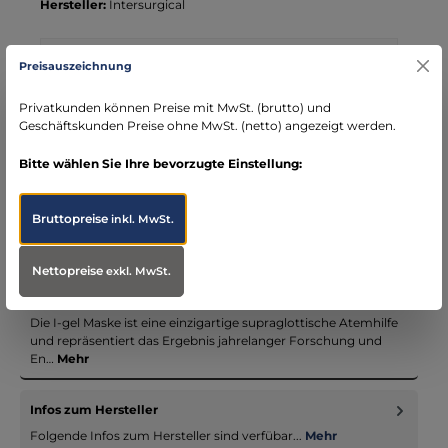
Hersteller:
Intersurgical
Ihre Vorteile bei MBS
Preisauszeichnung
Kostenloser Versand ab € 119,- Bestellwert (nur
Privatkunden können Preise mit MwSt. (brutto) und
DE)
Geschäftskunden Preise ohne MwSt. (netto) angezeigt werden.
schneller Versand mit DHL
seit über 15 Jahren kompetenter Partner im
Bitte wählen Sie Ihre bevorzugte Einstellung:
Bereich Notfallmedizin
Bruttopreise
inkl. MwSt.
Nettopreise
exkl. MwSt.
Beschreibung
Die I-gel Maske ist eine einzigartige supraglottische Atemhilfe
und repräsentiert das Ergebnis jahrelanger Forschung und
En…
Mehr
Infos zum Hersteller
Folgende Infos zum Hersteller sind verfübar...
Mehr