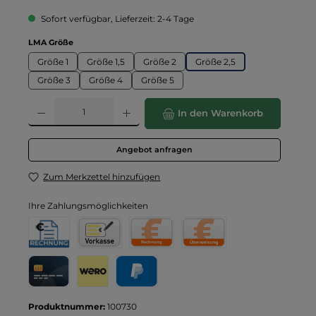
Sofort verfügbar, Lieferzeit: 2-4 Tage
auswählen
LMA Größe
Größe 1
Größe 1,5
Größe 2
Größe 2,5
Größe 3
Größe 4
Größe 5
Produkt Anzahl: Gib den gewünschten Wert ein oder benutze die Schaltflä
In den Warenkorb
Angebot anfragen
Zum Merkzettel hinzufügen
Ihre Zahlungsmöglichkeiten
Rechnung für Behörden
Vorkasse
Rechnung
Direktüberweisung
Kreditkarte
Wero
PayPal
Produktnummer:
100730