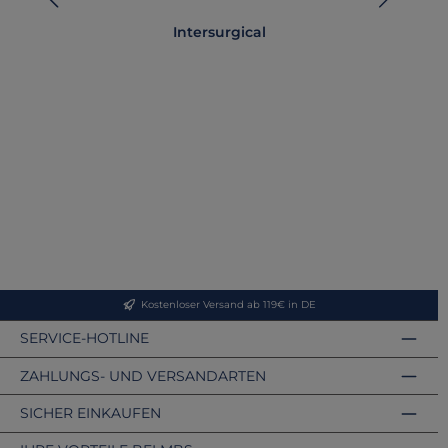
Intersurgical
i
Kostenloser Versand ab 119€ in DE
SERVICE-HOTLINE
ZAHLUNGS- UND VERSANDARTEN
SICHER EINKAUFEN