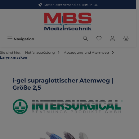
Kostenloser Versand ab 119€ in DE
Zum Hauptinhalt springen
Du hast 0 Produkte
Navigation
Sie sind hier:
Notfallausrüstung
Absaugung und Atemweg
Larynxmasken
i-gel supraglottischer Atemweg |
Größe 2,5
Bildergalerie überspringen