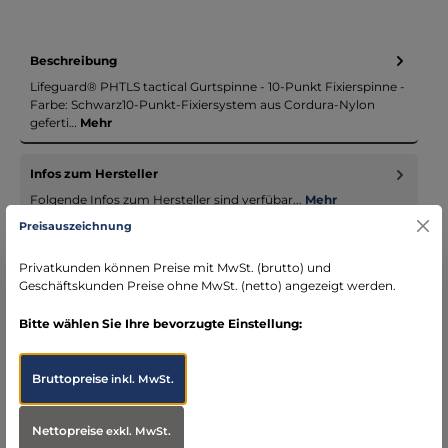
Beschreibung
Lifeguard® PHTLS tactical Gurtspinne - 10-Punkt Fixierspinne -
Farbe: Schwarz10-Punkt-Fixiersystem aus Cordura-Nylon
geferti…
Mehr
Infos zum Hersteller
Folgende Infos zum Hersteller sind verfübar...
Mehr
Preisauszeichnung
Bewertungen
Privatkunden können Preise mit MwSt. (brutto) und
Geschäftskunden Preise ohne MwSt. (netto) angezeigt werden.
Bitte wählen Sie Ihre bevorzugte Einstellung:
Bruttopreise
inkl. MwSt.
Produktgalerie überspringen
Accessory Items
Nettopreise
exkl. MwSt.