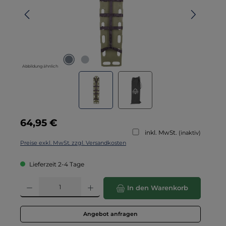
Abbildung ähnlich
Regulärer Preis:
64,95 €
inkl. MwSt.
(inaktiv)
Preise exkl. MwSt. zzgl. Versandkosten
Lieferzeit 2-4 Tage
Produkt Anzahl: Gib den gewünschten Wert ein oder benutze die Schaltflä
In den Warenkorb
Angebot anfragen