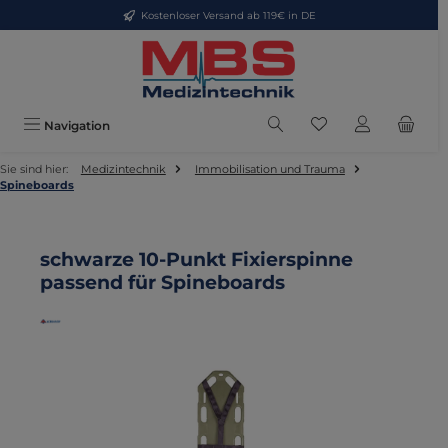
Kostenloser Versand ab 119€ in DE
Zum Hauptinhalt springen
Du hast 0 Produkte
Navigation
Sie sind hier:
Medizintechnik
Immobilisation und Trauma
Spineboards
schwarze 10-Punkt Fixierspinne
passend für Spineboards
Bildergalerie überspringen