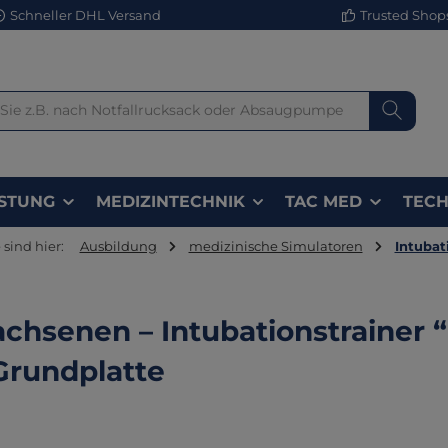
Schneller DHL Versand
Trusted Shops 
STUNG
MEDIZINTECHNIK
TAC MED
TECH
 sind hier:
Ausbildung
medizinische Simulatoren
Intubat
chsenen – Intubationstrainer
Grundplatte