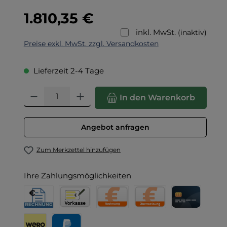
Regulärer Preis:
1.810,35 €
inkl. MwSt.
(inaktiv)
Preise exkl. MwSt. zzgl. Versandkosten
Lieferzeit 2-4 Tage
Produkt Anzahl: Gib den gewünschten Wert ein oder benut
In den Warenkorb
Angebot anfragen
Zum Merkzettel hinzufügen
Ihre Zahlungsmöglichkeiten
Rechnung für Behörden
Vorkasse
Rechnung
Direktüberweisung
Kreditkarte