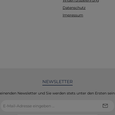
Widerrufsbelehrung
durchgeführt werden k
Datenschutz
einteilige Modell ist l
und robust. Es kann a
Impressum
R10052 befestigt wer
dass an der gleiche
sowohl Intubation a
Reanimation erlernt
können.Gewicht: 2
NEWSLETTER
heinenden Newsletter und Sie werden stets unter den Ersten sei
E-
Mail-
Adresse