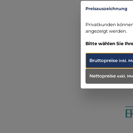
+49 (0) 
Preisauszeichnung
info@erl
Privatkunden können 
angezeigt werden.
Bitte wählen Sie Ihr
Produ
Weit
Bruttopreise
inkl. M
Nettopreise
exkl. M