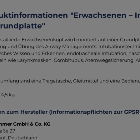
uktinformationen "Erwachsenen – I
rundplatte"
etaillierte Erwachsenenkopf wird montiert auf einer Grundplat
ng und Übung des Airway Managements. Intubationstechniken
ches Wissen und Erkennen, endotracheale Intubation, nasot
teln wie Larynxmasken, Combitubus, Atemwegssicherung, 
rumfang sind eine Tragetasche, Gleitmittel und eine Bedien
 4,5 kg
n zum Hersteller (Informationspflichten zur GPSR
immer GmbH & Co. KG
aße 27
uf, Deutschland