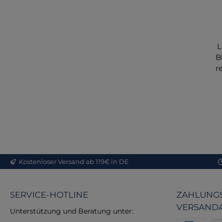
L
B
r
a
me
ü
Zim
P
Kostenloser Versand ab 119€ in DE
ein
D
SERVICE-HOTLINE
ZAHLUNGS
Qu
VERSAND
Unterstützung und Beratung unter: