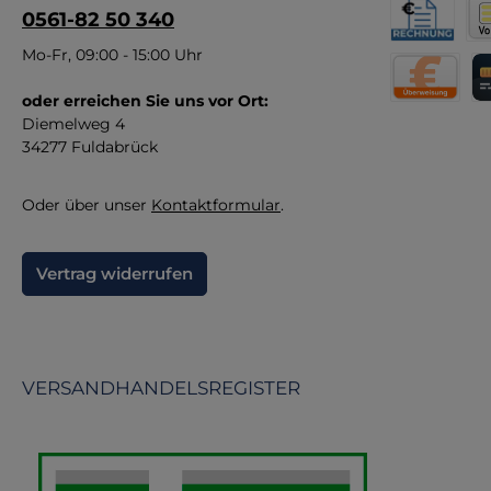
0561-82 50 340
e
bl
Rechnung fü
Vor
Mo-Fr, 09:00 - 15:00 Uhr
B
oder erreichen Sie uns vor Ort:
Direktüberw
Kr
m
Diemelweg 4
34277 Fuldabrück
Oder über unser
Kontaktformular
.
Vertrag widerrufen
VERSANDHANDELSREGISTER