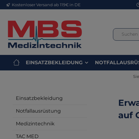
Kostenloser Versand ab 119€ in DE
m Hauptinhalt springen
Zur Suche springen
Zur Hauptnavigation springen
EINSATZBEKLEIDUNG
NOTFALLAUSRÜ
Sie
Einsatzbekleidung
Erwa
Notfallausrüstung
auf 
Medizintechnik
TAC MED