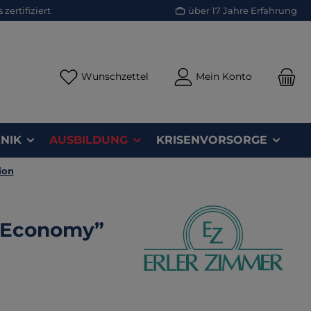
zertifiziert
über 17 Jahre Erfahrung
Du hast 0 Produkte auf dem Merk
Wunschzettel
Mein Konto
NIK
AUSBILDUNG
KRISENVORSORGE
ion
 “Economy”