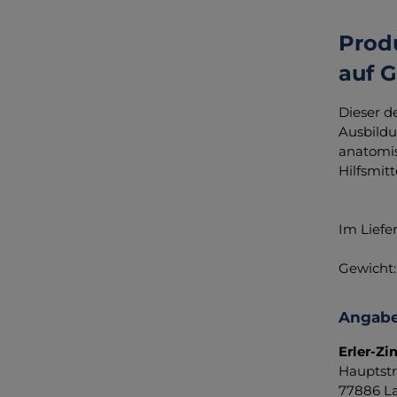
Prod
auf G
Dieser d
Ausbildu
anatomis
Hilfsmit
Im Liefe
Gewicht:
Angabe
Erler-Z
Hauptstr
77886 La