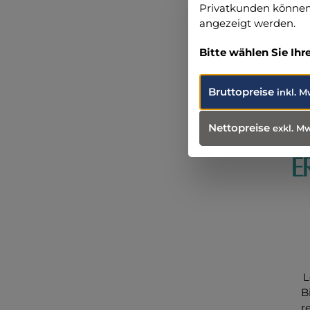
Privatkunden können 
Produ
angezeigt werden.
Weit
Bitte wählen Sie Ihr
Bruttopreise
inkl. M
Nettopreise
exkl. M
L
B
r