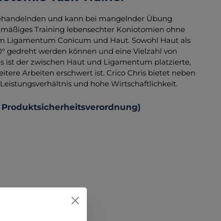
r Behandelnden und kann bei mangelnder Übung
gelmäßiges Training lebensechter Koniotomien ohne
arem Ligamentum Conicum und Haut. Sowohl Haut als
60° gedreht werden können und eine Vielzahl von
is ist der zwischen Haut und Ligamentum platzierte,
eitere Arbeiten erschwert ist. Crico Chris bietet neben
Leistungsverhältnis und hohe Wirtschaftlichkeit.
 Produktsicherheitsverordnung)