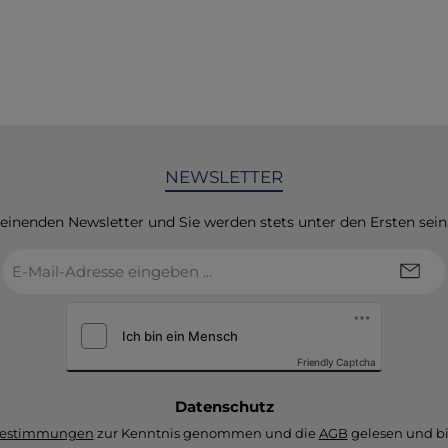
Reanimation erlernt
können.Gewicht: 2
NEWSLETTER
heinenden Newsletter und Sie werden stets unter den Ersten sei
E-
Mail-
Adresse
*
Friendly Captcha
Datenschutz
bestimmungen
zur Kenntnis genommen und die
AGB
gelesen und bi