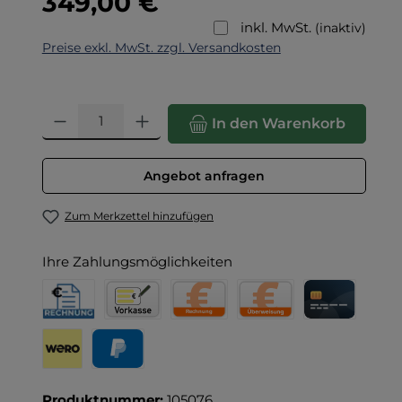
349,00 €
inkl. MwSt.
(inaktiv)
Preise exkl. MwSt. zzgl. Versandkosten
Produkt Anzahl: Gib den gewünschten Wert ein oder benut
In den Warenkorb
Angebot anfragen
Zum Merkzettel hinzufügen
Ihre Zahlungsmöglichkeiten
Rechnung für Behörden
Vorkasse
Rechnung
Direktüberweisung
Kreditkarte
h
Wero
PayPal
Produktnummer:
105076