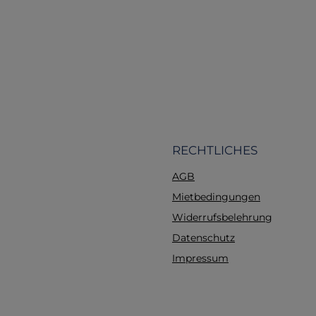
korrektes Blocken de
können geübt und üb
werden. Der Trainer g
zum Arbeiten, seine 
vorgebeugte Positio
ihn zu einem äuß
geeigneten Trainer
Anfängergruppen ebe
für Fortgeschrittene
ringförmigen Druck än
RECHTLICHES
die Position der Trac
AGB
der Ösophagus w
verschlossen, so da
Mietbedingungen
Sellick-Manöver real
Widerrufsbelehrung
durchgeführt werden k
Datenschutz
einteilige Modell ist l
und robust. Es kann a
Impressum
R10052 befestigt wer
dass an der gleiche
sowohl Intubation a