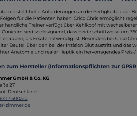
otomie stellt hohe Anforderungen an die Fertigkeiten de
Folgen für die Patienten haben. Crico Chris ermöglicht re
Der handliche Trainer verfügt über Kehlkopf mit wechselb
. Conicum sind so designend, dass beide schrittweise um 3
erlauben, bis Ersatz notwendig ist. Besonders bei Crico Chr
lter Beutel, über den bei der Inzision Blut austritt und das w
hter Anatomie und realer Haptik ein hervorragendes Preis-/ 
n zum Hersteller (Informationspflichten zur GPSR
immer GmbH & Co. KG
aße 27
uf, Deutschland
7841 / 6003-0
er-zimmer.de