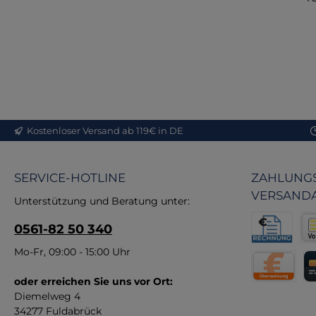
a
me
ü
Zim
P
Kostenloser Versand ab 119€ in DE
ein
D
SERVICE-HOTLINE
ZAHLUNGS
Qu
VERSAND
Unterstützung und Beratung unter:
0561-82 50 340
e
bl
Rechnung fü
Vor
Mo-Fr, 09:00 - 15:00 Uhr
B
oder erreichen Sie uns vor Ort:
Direktüberw
Kr
m
Diemelweg 4
34277 Fuldabrück