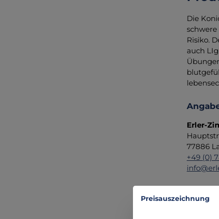
Die Koni
schwere 
Risiko. 
auch LIg
Übungen 
blutgefül
lebensec
Angabe
Erler-Z
Hauptstr
77886 La
+49 (0) 
info@erl
Preisauszeichnung