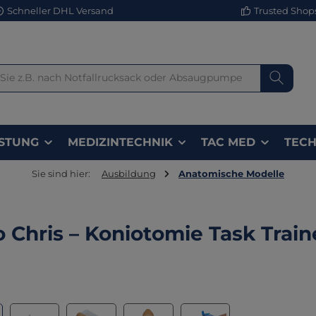
Schneller DHL Versand
Trusted Shops 
STUNG
MEDIZINTECHNIK
TAC MED
TECH
Sie sind hier:
Ausbildung
Anatomische Modelle
o Chris – Koniotomie Task Train
lerie überspringen