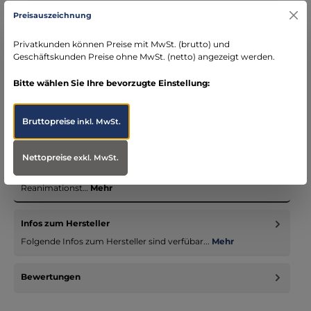
Kostenloser Versand ab € 119,- Bestellwert (nur
Preisauszeichnung
DE)
schneller Versand mit DHL
Privatkunden können Preise mit MwSt. (brutto) und
seit über 15 Jahren kompetenter Partner im
Geschäftskunden Preise ohne MwSt. (netto) angezeigt werden.
Bereich Notfallmedizin
Bitte wählen Sie Ihre bevorzugte Einstellung:
Bruttopreise
inkl. MwSt.
Beschreibung
Nettopreise
exkl. MwSt.
Airway Larry simuliert einen nicht narkotisierten Patienten
zum Üben von Intubation, Ventilation, Absaugen und
Reanimationst…
Mehr
Infos zum Hersteller
Folgende Infos zum Hersteller sind verfübar...
Mehr
Bewertungen