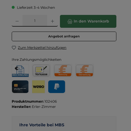
Lieferzeit 3-4 Wochen
Produkt Anzahl: Gib den gewünschten Wert ein oder benutze die Schaltflä
In den Warenkorb
Angebot anfragen
Zum Merkzettel hinzufügen
Ihre Zahlungsmöglichkeiten
Rechnung für Behörden
Vorkasse
Rechnung
Direktüberweisung
Kreditkarte
Wero
PayPal
Produktnummer:
102406
Hersteller:
Erler-Zimmer
Ihre Vorteile bei MBS