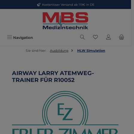
Kostenloser Versand ab 119€ in DE
Zum Hauptinhalt springen
Du hast 0 Produkte
Navigation
Sie sind hier:
Ausbildung
HLW Simulation
AIRWAY LARRY ATEMWEG-
TRAINER FÜR R10052