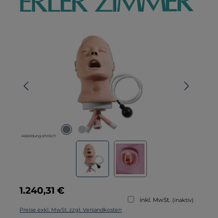
Bildergalerie überspringen
Abbildung ähnlich
Regulärer Preis:
1.240,31 €
inkl. MwSt.
(inaktiv)
Preise exkl. MwSt. zzgl. Versandkosten