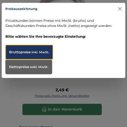
Preisauszeichnung
Privatkunden können Preise mit MwSt. (brutto) und
Geschäftskunden Preise ohne MwSt. (netto) angezeigt werden.
Bitte wählen Sie Ihre bevorzugte Einstellung:
PVC-Absaugschlauch
Bruttopreise
inkl. MwSt.
Nettopreise
exkl. MwSt.
Regulärer Preis:
2,49 €
Preise exkl. MwSt. zzgl. Versandkosten
In den Warenkorb
Produktgalerie überspringen