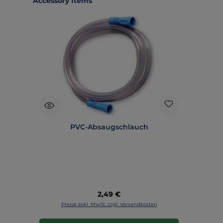
Accessory Items
PVC-Absaugschlauch
Regulärer Preis:
2,49 €
Preise exkl. MwSt. zzgl. Versandkosten