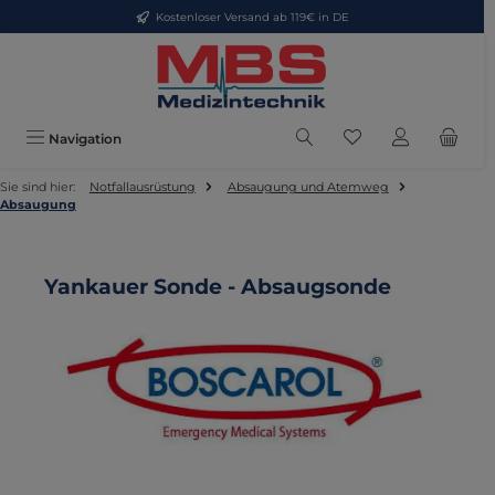
Kostenloser Versand ab 119€ in DE
Zum Hauptinhalt springen
Du hast 0 Produkte
Navigation
Sie sind hier:
Notfallausrüstung
Absaugung und Atemweg
Absaugung
Yankauer Sonde - Absaugsonde