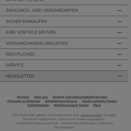
ZAHLUNGS- UND VERSANDARTEN
SICHER EINKAUFEN
IHRE VORTEILE BEI MBS
VERSANDHANDELSREGISTER
RECHTLICHES
SERVICE
NEWSLETTER
Kontakt
Über uns
Versand und Zahlungsbedingungen
Hinweise zu Batterien
Altgeräteverordnung
Häufig gestellte Fragen
Größentabelle
Notfallrucksack finden
Blog
Alle Preise exkl. gesetzl. Mehrwertsteuer zzgl.
Versandkosten
und ggf.
Nachnahmegebühren, wenn nicht anders angegeben.
© 2026 MBS Medizintechnik - Alle Rechte vorbehalten. Theme by
ThemeWare®