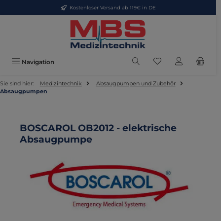
Kostenloser Versand ab 119€ in DE
Zum Hauptinhalt springen
Du hast 0 Produkte
Navigation
Sie sind hier:
Medizintechnik
Absaugpumpen und Zubehör
Absaugpumpen
BOSCAROL OB2012 - elektrische
Absaugpumpe