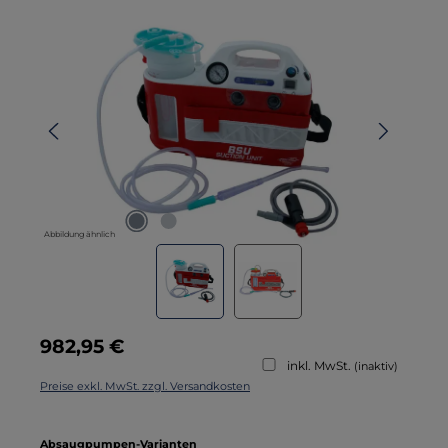
Bildergalerie überspringen
Abbildung ähnlich
Regulärer Preis:
982,95 €
inkl. MwSt.
(inaktiv)
Preise exkl. MwSt. zzgl. Versandkosten
auswählen
Absaugpumpen-Varianten