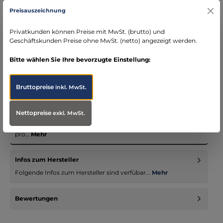
Kostenloser Versand ab € 119,- Bestellwert (nur
Preisauszeichnung
DE)
schneller Versand mit DHL
Privatkunden können Preise mit MwSt. (brutto) und
seit über 15 Jahren kompetenter Partner im
Geschäftskunden Preise ohne MwSt. (netto) angezeigt werden.
Bereich Notfallmedizin
Bitte wählen Sie Ihre bevorzugte Einstellung:
Bruttopreise
inkl. MwSt.
Beschreibung
Nettopreise
exkl. MwSt.
Medizinisches Absauggerät OB 2012, leistungsfähig, einfach zu
bedienen und kompakt Maximaler Absaugfluss 30 lpm (Liter
pro…
Mehr
Infos zum Hersteller
Folgende Infos zum Hersteller sind verfübar...
Mehr
Bewertungen