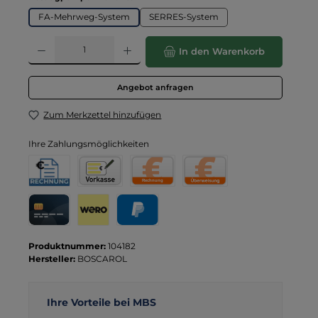
FA-Mehrweg-System
SERRES-System
Produkt Anzahl: Gib den gewünschten Wert ein oder benutze die Schaltflä
In den Warenkorb
Angebot anfragen
Zum Merkzettel hinzufügen
Ihre Zahlungsmöglichkeiten
Rechnung für Behörden
Vorkasse
Rechnung
Direktüberweisung
Kreditkarte
Wero
PayPal
Produktnummer:
104182
Hersteller:
BOSCAROL
Ihre Vorteile bei MBS