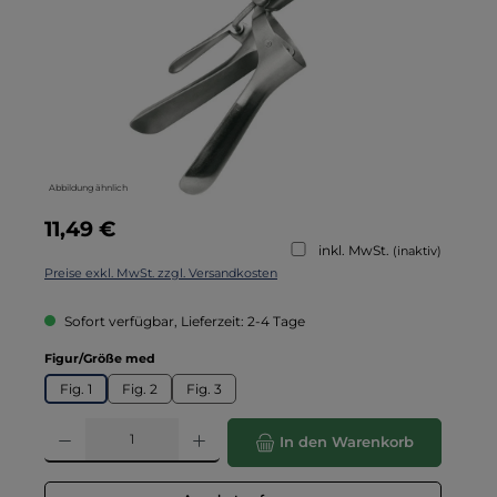
Abbildung ähnlich
Regulärer Preis:
11,49 €
inkl. MwSt.
(inaktiv)
Preise exkl. MwSt. zzgl. Versandkosten
Sofort verfügbar, Lieferzeit: 2-4 Tage
auswählen
Figur/Größe med
Fig. 1
Fig. 2
Fig. 3
Produkt Anzahl: Gib den gewünschten Wert ein oder benutze die Schaltflä
In den Warenkorb