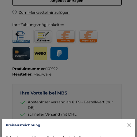
Angebot anfragen
Zum Merkzettel hinzufügen
Ihre Zahlungsmöglichkeiten
Rechnung für Behörden
Vorkasse
Rechnung
Direktüberweisung
Kreditkarte
Wero
PayPal
Produktnummer:
101922
Hersteller:
Mediware
Ihre Vorteile bei MBS
Kostenloser Versand ab € 119,- Bestellwert (nur
DE)
schneller Versand mit DHL
seit über 15 Jahren kompetenter Partner im
Preisauszeichnung
Bereich Notfallmedizin