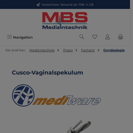
Kostenloser Versand ab 119€ in DE
Zum Hauptinhalt springen
Du hast 0 Produkte
Navigation
Sie sind hier:
Medizintechnik
Praxis
Facharzt
Gynäkologie
Cusco-Vaginalspekulum
Bildergalerie überspringen