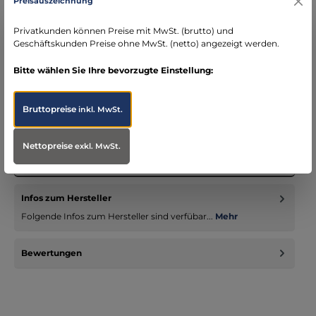
Preisauszeichnung
schneller Versand mit DHL
seit über 15 Jahren kompetenter Partner im
Privatkunden können Preise mit MwSt. (brutto) und
Bereich Notfallmedizin
Geschäftskunden Preise ohne MwSt. (netto) angezeigt werden.
Bitte wählen Sie Ihre bevorzugte Einstellung:
Bruttopreise
inkl. MwSt.
Beschreibung
Der Emergency Tubus ist sofort einsatzbereit und wird
Nettopreise
exkl. MwSt.
komplett mit einer passenden Führungsmandrin mit leicht
gleitenden Eig…
Mehr
Infos zum Hersteller
Folgende Infos zum Hersteller sind verfübar...
Mehr
Bewertungen