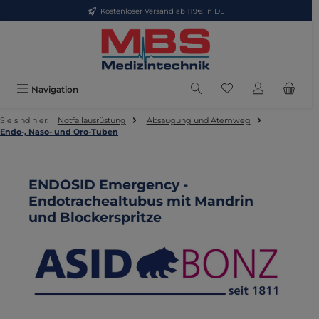
Kostenloser Versand ab 119€ in DE
Zum Hauptinhalt springen
Du hast 0 Produkte
Navigation
Sie sind hier:
Notfallausrüstung
Absaugung und Atemweg
Endo-, Naso- und Oro-Tuben
ENDOSID Emergency -
Endotrachealtubus mit Mandrin
und Blockerspritze