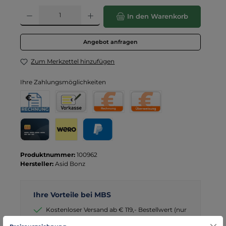
Produkt Anzahl: Gib den gewünschten Wert ein oder benutze die Schaltflä
In den Warenkorb
Angebot anfragen
Zum Merkzettel hinzufügen
Ihre Zahlungsmöglichkeiten
Rechnung für Behörden
Vorkasse
Rechnung
Direktüberweisung
Kreditkarte
Wero
PayPal
Produktnummer:
100962
Hersteller:
Asid Bonz
Ihre Vorteile bei MBS
Kostenloser Versand ab € 119,- Bestellwert (nur
DE)