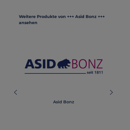
Produktgalerie überspringen
Weitere Produkte von +++ Asid Bonz +++
ansehen
Asid Bonz
AB-