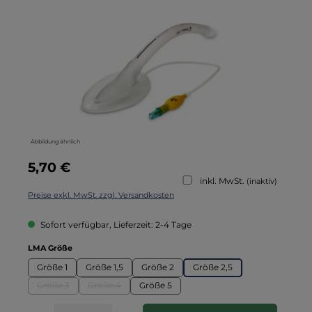
Abbildung ähnlich
Regulärer Preis:
5,70 €
inkl. MwSt.
(inaktiv)
Preise exkl. MwSt. zzgl. Versandkosten
Sofort verfügbar, Lieferzeit: 2-4 Tage
auswählen
LMA Größe
Größe 1
Größe 1,5
Größe 2
Größe 2,5
Größe 3
Größe 4
Größe 5
(Diese Option ist zurzeit nicht verfügbar.)
(Diese Option ist zurzeit nicht verfügbar.)
Produkt Anzahl: Gib den gewünschten Wert ein oder benutze die Schaltflä