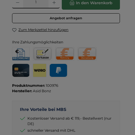
In den Warenkorb
Angebot anfragen
Zum Merkzettel hinzufügen
Ihre Zahlungsmöglichkeiten
Rechnung für Behörden
Vorkasse
Rechnung
Direktüberweisung
Kreditkarte
Wero
PayPal
Produktnummer:
100976
Hersteller:
Asid Bonz
Ihre Vorteile bei MBS
Kostenloser Versand ab € 119,- Bestellwert (nur
DE)
schneller Versand mit DHL