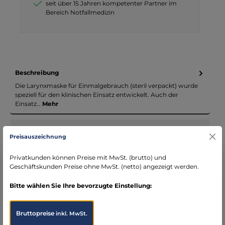
seit über 15 Jahren kompetenter Partner im
Bereich Notfallmedizin
Beschreibung
Die Larynxmaske für Einmalgebrauch (steril verpackt) wurde
speziell für den klinischen Einsatz entwickelt. Auch der
Einsatz…
Mehr
Infos zum Hersteller
Preisauszeichnung
Folgende Infos zum Hersteller sind verfübar...
Mehr
Privatkunden können Preise mit MwSt. (brutto) und
Geschäftskunden Preise ohne MwSt. (netto) angezeigt werden.
Bewertungen
Bitte wählen Sie Ihre bevorzugte Einstellung:
Bruttopreise
inkl. MwSt.