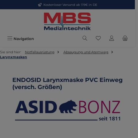
Kostenloser Versand ab 119€ in DE
Zum Hauptinhalt springen
Du hast 0 Produkte
Navigation
Sie sind hier:
Notfallausrüstung
Absaugung und Atemweg
Larynxmasken
ENDOSID Larynxmaske PVC Einweg
(versch. Größen)
Bildergalerie überspringen