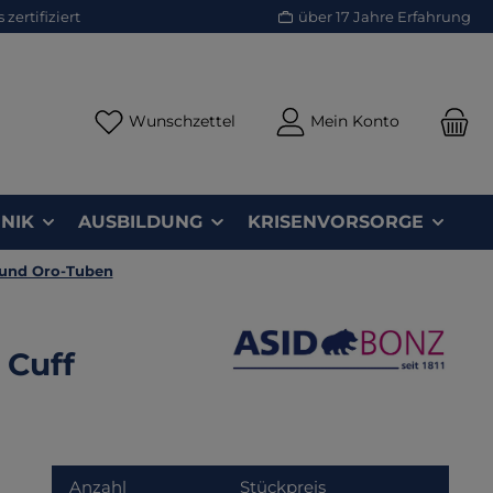
zertifiziert
über 17 Jahre Erfahrung
Du hast 0 Produkte auf dem Merk
Wunschzettel
Mein Konto
NIK
AUSBILDUNG
KRISENVORSORGE
 und Oro-Tuben
 Cuff
Anzahl
Stückpreis