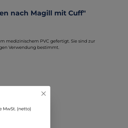
n nach Magill mit Cuff"
m medizinischem PVC gefertigt. Sie sind zur
aligen Verwendung bestimmt.
 MwSt. (netto)