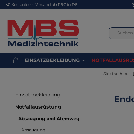
Kostenloser Versand ab 119€ in DE
m Hauptinhalt springen
Zur Suche springen
Zur Hauptnavigation springen
EINSATZBEKLEIDUNG
NOTFALLAUSRÜ
Sie sind hier:
Einsatzbekleidung
Endo
Notfallausrüstung
Absaugung und Atemweg
Bilderga
Absaugung