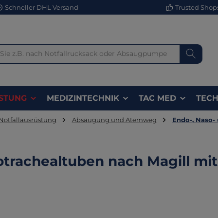
Schneller DHL Versand
Trusted Shops 
STUNG
MEDIZINTECHNIK
TAC MED
TECH
Notfallausrüstung
Absaugung und Atemweg
Endo-, Naso-
trachealtuben nach Magill mit
lerie überspringen