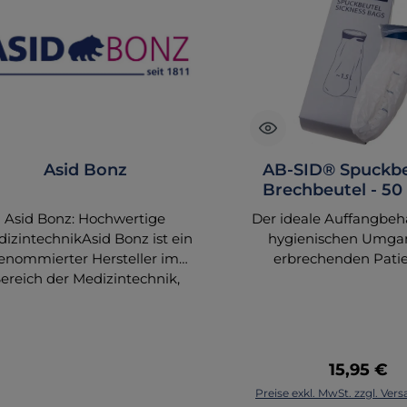
Asid Bonz
AB-SID® Spuckbe
Brechbeutel - 50 
einer VE
Asid Bonz: Hochwertige
Der ideale Auffangbeh
izintechnikAsid Bonz ist ein
hygienischen Umga
enommierter Hersteller im
erbrechenden Patie
ereich der Medizintechnik,
Einfach zu schli
ekannt für seine qualitativ
Aufnahmekapazität: ~ 1
chwertigen Produkte, die in
Material: PP/LDPE Un
iniken und Praxen weltweit
Latexfrei non medical
eingesetzt werden. Ihre
Regulärer
15,95 €
sungen zeichnen sich durch
In den Waren
Preise exkl. MwSt. zzgl. Ve
verlässigkeit und Innovation