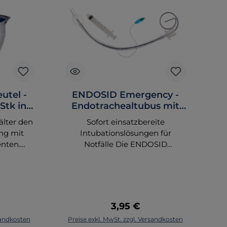
utel -
ENDOSID Emergency -
Stk in
Endotrachealtubus mit
Mandrin und
älter den
Sofort einsatzbereite
Blockerspritze
ng mit
Intubationslösungen für
nten.
Notfälle Die ENDOSID
eßen
Emergency -
,5 Liter
Endotrachealtuben mit
steril
Mandrin und Blockerspritze von
 device
Asid Bonz sind für den Einsatz
in kritischen Situationen
 Preis:
Regulärer Preis:
3,95 €
konzipiert, in denen jede
korb
rsandkosten
Preise exkl. MwSt. zzgl. Versandkosten
Pr
Sekunde zählt. Diese