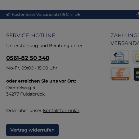
med
Kostenloser Versand ab 119€ in DE
Bo
SERVICE-HOTLINE
ZAHLUNGS
F
VERSAND
Unterstützung und Beratung unter:
Ge
0561-82 50 340
gew
Rechnung fü
Vor
Mo-Fr, 09:00 - 15:00 Uhr
oder erreichen Sie uns vor Ort:
Direktüberw
Kr
b
Diemelweg 4
34277 Fuldabrück
Oder über unser
Kontaktformular
.
Vertrag widerrufen