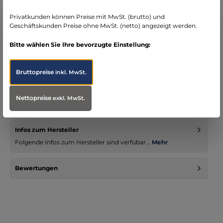
seit über 15 Jahren kompetenter Partner im
Bereich Notfallmedizin
Privatkunden können Preise mit MwSt. (brutto) und
Geschäftskunden Preise ohne MwSt. (netto) angezeigt werden.
Bitte wählen Sie Ihre bevorzugte Einstellung:
Bruttopreise
inkl. MwSt.
Beschreibung
Ein Guedel-Tubus besteht aus einem abgeflachten, harten
Plastikrohr, das auf der einen Seite eine runde Auflagefläche
Nettopreise
exkl. MwSt.
(Schi…
Mehr
Infos zum Hersteller
Folgende Infos zum Hersteller sind verfübar...
Mehr
Bewertungen