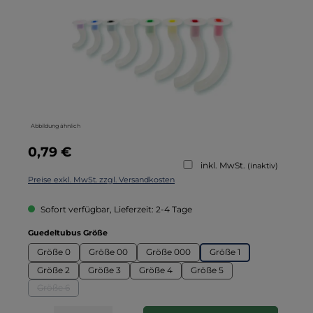
Abbildung ähnlich
Regulärer Preis:
0,79 €
inkl. MwSt.
(inaktiv)
Preise exkl. MwSt. zzgl. Versandkosten
Sofort verfügbar, Lieferzeit: 2-4 Tage
auswählen
Guedeltubus Größe
Größe 0
Größe 00
Größe 000
Größe 1
Größe 2
Größe 3
Größe 4
Größe 5
Größe 6
(Diese Option ist zurzeit nicht verfügbar.)
Produkt Anzahl: Gib den gewünschten Wert ein oder benutze die Schaltflä