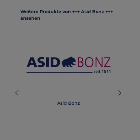
Produktgalerie überspringen
Weitere Produkte von +++ Asid Bonz +++
ansehen
Asid Bonz
AB-