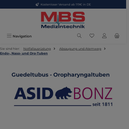
Kostenloser Versand ab 119€ in DE
Zum Hauptinhalt springen
Du hast 0 Produkte
Navigation
Sie sind hier:
Notfallausrüstung
Absaugung und Atemweg
Endo-, Naso- und Oro-Tuben
Guedeltubus - Oropharyngaltuben
Bildergalerie überspringen