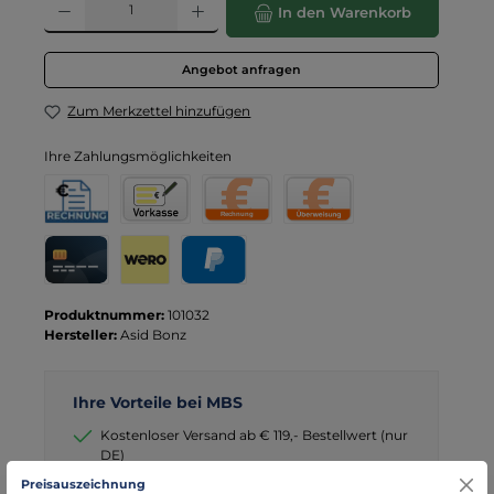
In den Warenkorb
Angebot anfragen
Zum Merkzettel hinzufügen
Ihre Zahlungsmöglichkeiten
Rechnung für Behörden
Vorkasse
Rechnung
Direktüberweisung
Kreditkarte
Wero
PayPal
Produktnummer:
101032
Hersteller:
Asid Bonz
Ihre Vorteile bei MBS
Kostenloser Versand ab € 119,- Bestellwert (nur
DE)
schneller Versand mit DHL
Preisauszeichnung