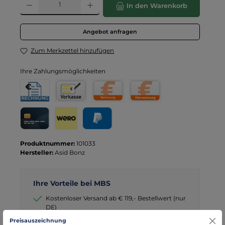
In den Warenkorb
Angebot anfragen
Zum Merkzettel hinzufügen
Ihre Zahlungsmöglichkeiten
Rechnung für Behörden
Vorkasse
Rechnung
Direktüberweisung
Kreditkarte
Wero
PayPal
Produktnummer:
101033
Hersteller:
Asid Bonz
Ihre Vorteile bei MBS
Kostenloser Versand ab € 119,- Bestellwert (nur
DE)
schneller Versand mit DHL
Preisauszeichnung