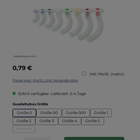
Abbildung ähnlich
Regulärer Preis:
0,79 €
inkl. MwSt.
(inaktiv)
Preise exkl. MwSt. zzgl. Versandkosten
Sofort verfügbar, Lieferzeit: 2-4 Tage
auswählen
Guedeltubus Größe
Größe 0
Größe 00
Größe 000
Größe 1
Größe 2
Größe 3
Größe 4
Größe 5
Größe 6
(Diese Option ist zurzeit nicht verfügbar.)
Produkt Anzahl: Gib den gewünschten Wert ein oder benutze die Schaltflä