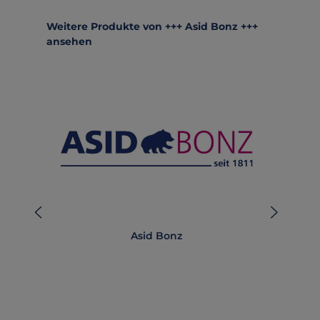
Produktgalerie überspringen
Weitere Produkte von +++ Asid Bonz +++
ansehen
Asid Bonz
AB-