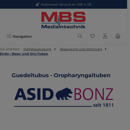
Kostenloser Versand ab 119€ in DE
Zum Hauptinhalt springen
Du hast 0 Produkte
Navigation
Sie sind hier:
Notfallausrüstung
Absaugung und Atemweg
Endo-, Naso- und Oro-Tuben
Guedeltubus - Oropharyngaltuben
Bildergalerie überspringen