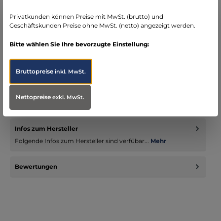
seit über 15 Jahren kompetenter Partner im
Bereich Notfallmedizin
Privatkunden können Preise mit MwSt. (brutto) und
Geschäftskunden Preise ohne MwSt. (netto) angezeigt werden.
Bitte wählen Sie Ihre bevorzugte Einstellung:
Bruttopreise
inkl. MwSt.
Beschreibung
Ein Guedel-Tubus besteht aus einem abgeflachten, harten
Plastikrohr, das auf der einen Seite eine runde Auflagefläche
Nettopreise
exkl. MwSt.
(Schi…
Mehr
Infos zum Hersteller
Folgende Infos zum Hersteller sind verfübar...
Mehr
Bewertungen