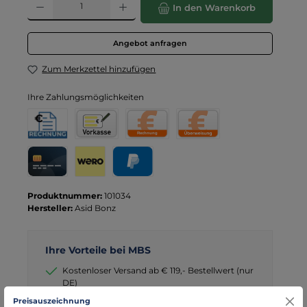
In den Warenkorb
Angebot anfragen
Zum Merkzettel hinzufügen
Ihre Zahlungsmöglichkeiten
Rechnung für Behörden
Vorkasse
Rechnung
Direktüberweisung
Kreditkarte
Wero
PayPal
Produktnummer:
101034
Hersteller:
Asid Bonz
Ihre Vorteile bei MBS
Kostenloser Versand ab € 119,- Bestellwert (nur
DE)
schneller Versand mit DHL
Preisauszeichnung