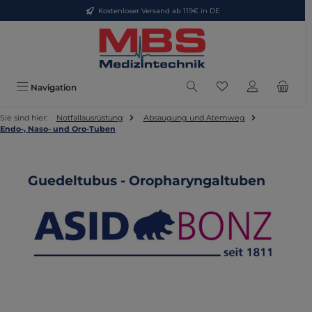
Kostenloser Versand ab 119€ in DE
Zum Hauptinhalt springen
Du hast 0 Produkte
Navigation
Sie sind hier:
Notfallausrüstung
Absaugung und Atemweg
Endo-, Naso- und Oro-Tuben
Guedeltubus - Oropharyngaltuben
Bildergalerie überspringen