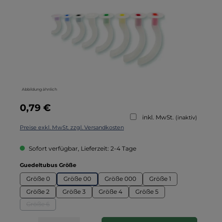
Abbildung ähnlich
Regulärer Preis:
0,79 €
inkl. MwSt.
(inaktiv)
Preise exkl. MwSt. zzgl. Versandkosten
Sofort verfügbar, Lieferzeit: 2-4 Tage
auswählen
Guedeltubus Größe
Größe 0
Größe 00
Größe 000
Größe 1
Größe 2
Größe 3
Größe 4
Größe 5
Größe 6
(Diese Option ist zurzeit nicht verfügbar.)
Produkt Anzahl: Gib den gewünschten Wert ein oder benutze die Schaltflä