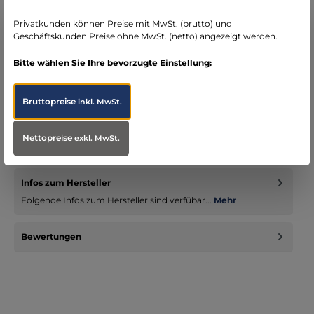
seit über 15 Jahren kompetenter Partner im
Bereich Notfallmedizin
Privatkunden können Preise mit MwSt. (brutto) und
Geschäftskunden Preise ohne MwSt. (netto) angezeigt werden.
Bitte wählen Sie Ihre bevorzugte Einstellung:
Bruttopreise
inkl. MwSt.
Beschreibung
Ein Guedel-Tubus besteht aus einem abgeflachten, harten
Plastikrohr, das auf der einen Seite eine runde Auflagefläche
Nettopreise
exkl. MwSt.
(Schi…
Mehr
Infos zum Hersteller
Folgende Infos zum Hersteller sind verfübar...
Mehr
Bewertungen