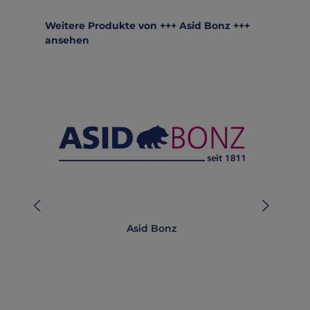
Produktgalerie überspringen
Weitere Produkte von +++ Asid Bonz +++
ansehen
Asid Bonz
AB-