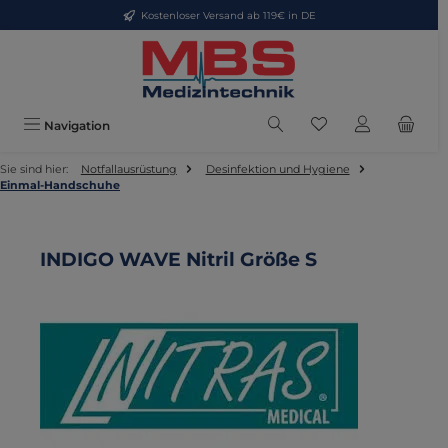
Kostenloser Versand ab 119€ in DE
Zum Hauptinhalt springen
Du hast 0 Produkte
Navigation
Sie sind hier:
Notfallausrüstung
Desinfektion und Hygiene
Einmal-Handschuhe
INDIGO WAVE Nitril Größe S