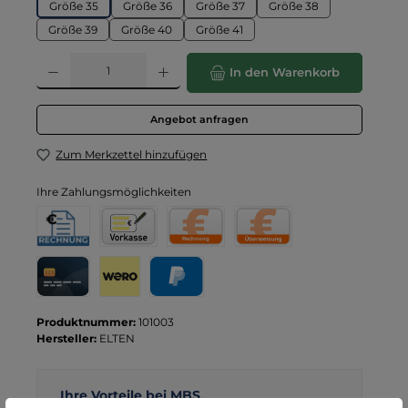
Größe 35
Größe 36
Größe 37
Größe 38
Größe 39
Größe 40
Größe 41
Produkt Anzahl: Gib den gewünschten Wert ein oder benutze die Schaltflä
In den Warenkorb
Angebot anfragen
Zum Merkzettel hinzufügen
Ihre Zahlungsmöglichkeiten
Rechnung für Behörden
Vorkasse
Rechnung
Direktüberweisung
Kreditkarte
Wero
PayPal
Produktnummer:
101003
Hersteller:
ELTEN
Ihre Vorteile bei MBS