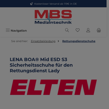
Kostenloser Versand ab 119€ in DE
Zum Hauptinhalt springen
Du hast 0 Produkte
Navigation
Sie sind hier:
Einsatzbekleidung
Rettungsdienstschuhe
LENA BOA® Mid ESD S3
Sicherheitsschuhe für den
Rettungsdienst Lady
Bildergalerie überspringen