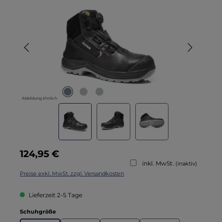
Abbildung ähnlich
Regulärer Preis:
124,95 €
inkl. MwSt.
(inaktiv)
Preise exkl. MwSt. zzgl. Versandkosten
Lieferzeit 2-5 Tage
auswählen
Schuhgröße