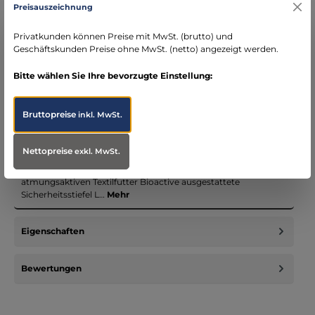
Preisauszeichnung
Kostenloser Versand ab € 119,- Bestellwert (nur
DE)
Privatkunden können Preise mit MwSt. (brutto) und
schneller Versand mit DHL
Geschäftskunden Preise ohne MwSt. (netto) angezeigt werden.
seit über 15 Jahren kompetenter Partner im
Bereich Notfallmedizin
Bitte wählen Sie Ihre bevorzugte Einstellung:
Bruttopreise
inkl. MwSt.
Nettopreise
Beschreibung
exkl. MwSt.
Ein starker Frauenschuh Der mit Rindleder und dem
atmungsaktiven Textilfutter Bioactive ausgestattete
Sicherheitsstiefel L…
Mehr
Eigenschaften
Bewertungen