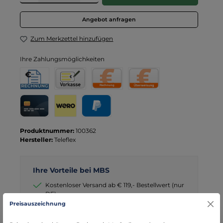
Angebot anfragen
Zum Merkzettel hinzufügen
Ihre Zahlungsmöglichkeiten
Rechnung für Behörden
Vorkasse
Rechnung
Direktüberweisung
Kreditkarte
Wero
PayPal
Produktnummer:
100362
Hersteller:
Teleflex
Ihre Vorteile bei MBS
Kostenloser Versand ab € 119,- Bestellwert (nur
DE)
Preisauszeichnung
schneller Versand mit DHL
seit über 15 Jahren kompetenter Partner im