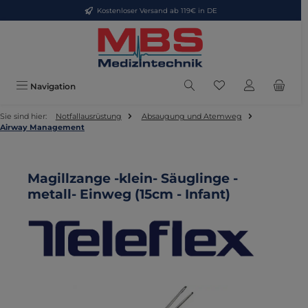
Kostenloser Versand ab 119€ in DE
Zum Hauptinhalt springen
Du hast 0 Produkte
Navigation
Sie sind hier:
Notfallausrüstung
Absaugung und Atemweg
Airway Management
Magillzange -klein- Säuglinge -
metall- Einweg (15cm - Infant)
Bildergalerie überspringen