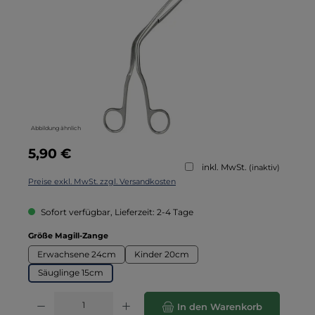
Abbildung ähnlich
Regulärer Preis:
5,90 €
inkl. MwSt.
(inaktiv)
Preise exkl. MwSt. zzgl. Versandkosten
Sofort verfügbar, Lieferzeit: 2-4 Tage
auswählen
Größe Magill-Zange
Erwachsene 24cm
Kinder 20cm
Säuglinge 15cm
Produkt Anzahl: Gib den gewünschten Wert ein oder benutze die Schaltflä
In den Warenkorb