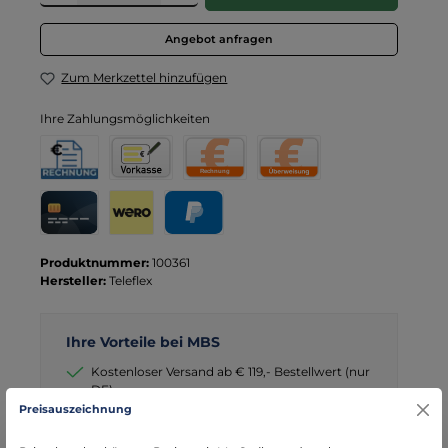
Angebot anfragen
Zum Merkzettel hinzufügen
Ihre Zahlungsmöglichkeiten
Rechnung für Behörden
Vorkasse
Rechnung
Direktüberweisung
Kreditkarte
Wero
PayPal
Produktnummer:
100361
Hersteller:
Teleflex
Ihre Vorteile bei MBS
Kostenloser Versand ab € 119,- Bestellwert (nur
DE)
Preisauszeichnung
schneller Versand mit DHL
seit über 15 Jahren kompetenter Partner im