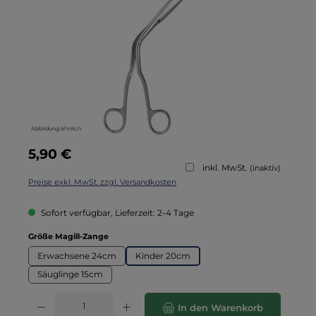
Abbildung ähnlich
Regulärer Preis:
5,90 €
inkl. MwSt.
(inaktiv)
Preise exkl. MwSt. zzgl. Versandkosten
Sofort verfügbar, Lieferzeit: 2-4 Tage
auswählen
Größe Magill-Zange
Erwachsene 24cm
Kinder 20cm
Säuglinge 15cm
Produkt Anzahl: Gib den gewünschten Wert ein oder benutze die Schaltflä
In den Warenkorb