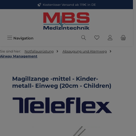
Kostenloser Versand ab 119€ in DE
Zum Hauptinhalt springen
Du hast 0 Produkte
Navigation
Sie sind hier:
Notfallausrüstung
Absaugung und Atemweg
Airway Management
Magillzange -mittel - Kinder-
metall- Einweg (20cm - Children)
Bildergalerie überspringen