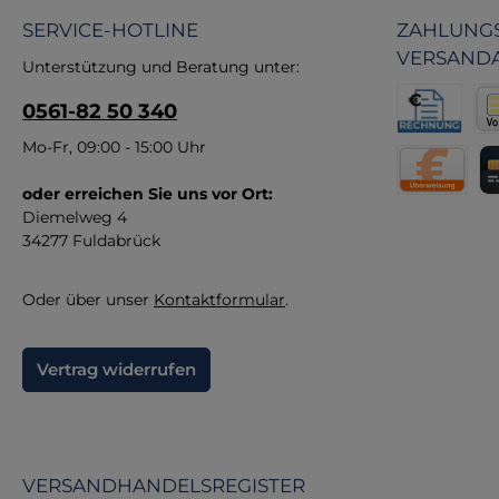
P
SERVICE-HOTLINE
ZAHLUNGS
vo
VERSAND
hi
Unterstützung und Beratung unter:
di
0561-82 50 340
An
Rechnung fü
Vor
Mo-Fr, 09:00 - 15:00 Uhr
M
B
oder erreichen Sie uns vor Ort:
Direktüberw
Kr
Diemelweg 4
34277 Fuldabrück
F
Oder über unser
Kontaktformular
.
Vertrag widerrufen
VERSANDHANDELSREGISTER