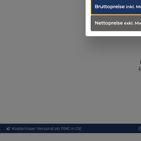
Bruttopreise
inkl. M
Nettopreise
exkl. M
bi
Me
f
Pr
re
S
Kostenloser Versand ab 119€ in DE
Q