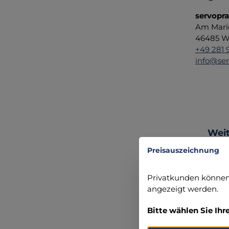
servopr
Am Mari
46485 We
+49 281 
info@ser
Produ
Weit
Preisauszeichnung
Privatkunden können 
angezeigt werden.
Bitte wählen Sie Ihr