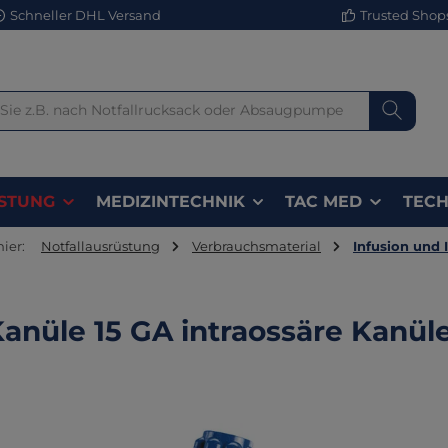
Schneller DHL Versand
Trusted Shops 
STUNG
MEDIZINTECHNIK
TAC MED
TECH
hier:
Notfallausrüstung
Verbrauchsmaterial
Infusion und 
-Kanüle 15 GA intraossäre Kanül
lerie überspringen