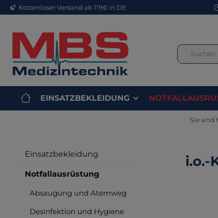
Kostenloser Versand ab 119€ in DE
m Hauptinhalt springen
Zur Suche springen
Zur Hauptnavigation springen
EINSATZBEKLEIDUNG
NOTFALLAUSRÜ
Sie sind 
Einsatzbekleidung
i.o.
Notfallausrüstung
Absaugung und Atemweg
Bilderga
Desinfektion und Hygiene