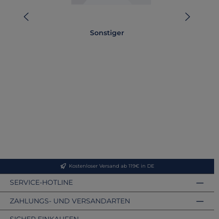
Sonstiger
T
Kostenloser Versand ab 119€ in DE
SERVICE-HOTLINE
ZAHLUNGS- UND VERSANDARTEN