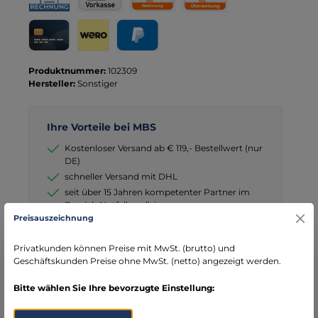
Rechnung für Behörden
Vorkasse
Rechnung
Direktüberweisung
Kreditkarte
Wero
PayPal
Produktnummer:
102309
Hersteller:
Sonstiger
Ihre Vorteile bei MBS
Kostenloser Versand ab € 119,- Bestellwert (nur
DE)
schneller Versand mit DHL
seit über 15 Jahren kompetenter Partner im
Bereich Notfallmedizin
Preisauszeichnung
Privatkunden können Preise mit MwSt. (brutto) und
Geschäftskunden Preise ohne MwSt. (netto) angezeigt werden.
Bitte wählen Sie Ihre bevorzugte Einstellung:
Beschreibung
Kompakt, Leistungsstark und Günstig! Jetzt auch als sofort