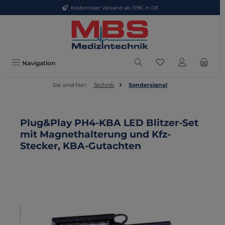
Kostenloser Versand ab 119€ in DE
Zum Hauptinhalt springen
Du hast 0 Produkte
Navigation
Sie sind hier:
Technik
Sondersignal
Plug&Play PH4-KBA LED Blitzer-Set
mit Magnethalterung und Kfz-
Stecker, KBA-Gutachten
Bildergalerie überspringen