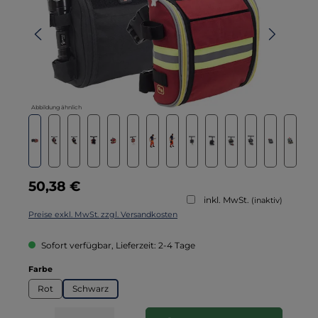
Abbildung ähnlich
Regulärer Preis:
50,38 €
inkl. MwSt.
(inaktiv)
Preise exkl. MwSt. zzgl. Versandkosten
Sofort verfügbar, Lieferzeit: 2-4 Tage
auswählen
Farbe
Rot
Schwarz
Produkt Anzahl: Gib den gewünschten Wert ein oder benutze die Schaltflä