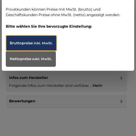
seit über 15 Jahren kompetenter Partner im
Bereich Notfallmedizin
Privatkunden können Preise mit MwSt. (brutto) und
Geschäftskunden Preise ohne MwSt. (netto) angezeigt werden.
Bitte wählen Sie Ihre bevorzugte Einstellung:
Bruttopreise
Beschreibung
inkl. MwSt.
Sehr geräumiges Holster mit cleverer Trageweise am
Oberschenkel. sehr geräumig: enormer Stauraum auf 2
Nettopreise
exkl. MwSt.
Ebenen und beste Übe…
Mehr
Infos zum Hersteller
Folgende Infos zum Hersteller sind verfübar...
Mehr
Bewertungen