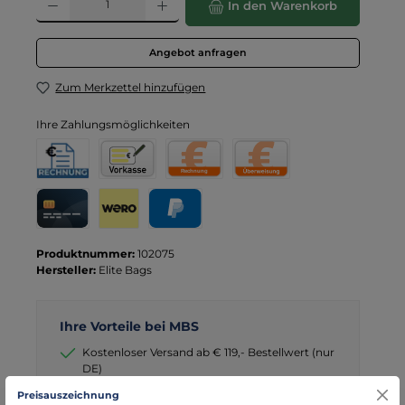
In den Warenkorb
Angebot anfragen
Zum Merkzettel hinzufügen
Ihre Zahlungsmöglichkeiten
Rechnung für Behörden
Vorkasse
Rechnung
Direktüberweisung
Kreditkarte
Wero
PayPal
Produktnummer:
102075
Hersteller:
Elite Bags
Ihre Vorteile bei MBS
Kostenloser Versand ab € 119,- Bestellwert (nur
DE)
schneller Versand mit DHL
Preisauszeichnung