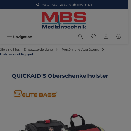
Kostenloser Versand ab 119€ in DE
Zum Hauptinhalt springen
Du hast 0 Produkte
Navigation
Sie sind hier:
Einsatzbekleidung
Persönliche Ausrüstung
Holster und Koppel
QUICKAID’S Oberschenkelholster
Bildergalerie überspringen