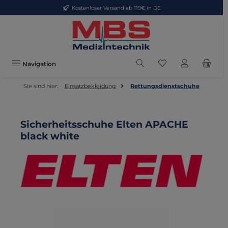
Kostenloser Versand ab 119€ in DE
Zum Hauptinhalt springen
Du hast 0 Produkte
Navigation
Sie sind hier:
Einsatzbekleidung
Rettungsdienstschuhe
Sicherheitsschuhe Elten APACHE
black white
Bildergalerie überspringen