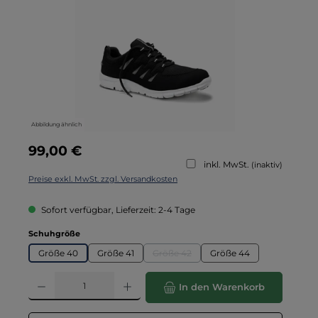
Abbildung ähnlich
Regulärer Preis:
99,00 €
inkl. MwSt.
(inaktiv)
Preise exkl. MwSt. zzgl. Versandkosten
Sofort verfügbar, Lieferzeit: 2-4 Tage
auswählen
Schuhgröße
Größe 40
Größe 41
Größe 42
Größe 44
(Diese Option ist zurzeit nicht verfügba
Produkt Anzahl: Gib den gewünschten Wert ein oder benutze die Schaltflä
In den Warenkorb