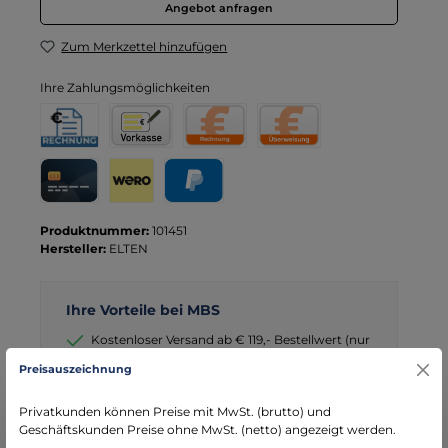
Angebot anfragen
Zum Merkzettel hinzufügen
Ihre Zahlungsmöglichkeiten
Rechnung für Behörden
Vorkasse
Rechnung
Direktüberweisung
Kreditkarte
Wero
PayPal
Produktnummer:
101451
Hersteller:
ELTEN
Ihre Vorteile bei MBS
Kostenloser Versand ab € 119,- Bestellwert (nur
DE)
Preisauszeichnung
schneller Versand mit DHL
seit über 15 Jahren kompetenter Partner im
Privatkunden können Preise mit MwSt. (brutto) und
Bereich Notfallmedizin
Geschäftskunden Preise ohne MwSt. (netto) angezeigt werden.