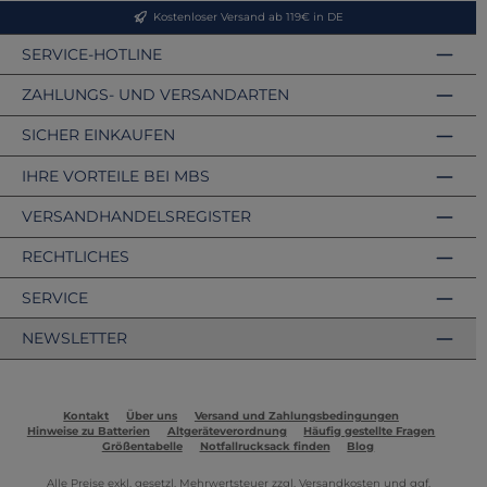
Kostenloser Versand ab 119€ in DE
SERVICE-HOTLINE
ZAHLUNGS- UND VERSANDARTEN
SICHER EINKAUFEN
IHRE VORTEILE BEI MBS
VERSANDHANDELSREGISTER
RECHTLICHES
SERVICE
NEWSLETTER
Kontakt
Über uns
Versand und Zahlungsbedingungen
Hinweise zu Batterien
Altgeräteverordnung
Häufig gestellte Fragen
Größentabelle
Notfallrucksack finden
Blog
Alle Preise exkl. gesetzl. Mehrwertsteuer zzgl.
Versandkosten
und ggf.