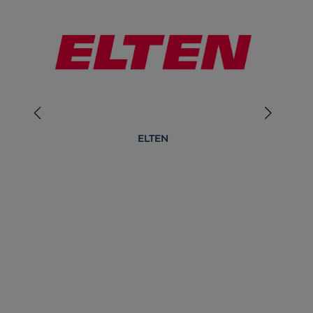
ELTEN
Be