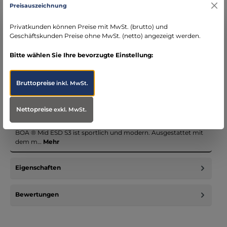
Preisauszeichnung
Kostenloser Versand ab € 119,- Bestellwert (nur
DE)
Privatkunden können Preise mit MwSt. (brutto) und
schneller Versand mit DHL
Geschäftskunden Preise ohne MwSt. (netto) angezeigt werden.
seit über 15 Jahren kompetenter Partner im
Bereich Notfallmedizin
Bitte wählen Sie Ihre bevorzugte Einstellung:
Bruttopreise
inkl. MwSt.
Nettopreise
Beschreibung
exkl. MwSt.
Volle Kraft voraus Der robuste Sicherheitsstiefel LAURENZO
BOA ® Mid ESD S3 ist sportlich und modern. Ausgestattet mit
dem m…
Mehr
Eigenschaften
Bewertungen