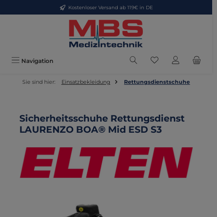
Kostenloser Versand ab 119€ in DE
Zum Hauptinhalt springen
Du hast 0 Produkte
Navigation
Sie sind hier:
Einsatzbekleidung
Rettungsdienstschuhe
Sicherheitsschuhe Rettungsdienst
LAURENZO BOA® Mid ESD S3
Bildergalerie überspringen