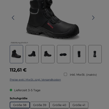
Abbildung ähnlich
Regulärer Preis:
112,61 €
inkl. MwSt.
(inaktiv)
Preise exkl. MwSt. zzgl. Versandkosten
Lieferzeit 3-5 Tage
auswählen
Schuhgröße
Größe 38
Größe 39
Größe 40
Größe 41