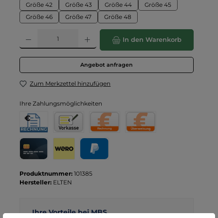
Größe 42
Größe 43
Größe 44
Größe 45
Größe 46
Größe 47
Größe 48
Produkt Anzahl: Gib den gewünschten Wert ein oder benutze die Schaltflä
In den Warenkorb
Angebot anfragen
Zum Merkzettel hinzufügen
Ihre Zahlungsmöglichkeiten
Rechnung für Behörden
Vorkasse
Rechnung
Direktüberweisung
Kreditkarte
Wero
PayPal
Produktnummer:
101385
Hersteller:
ELTEN
Ihre Vorteile bei MBS