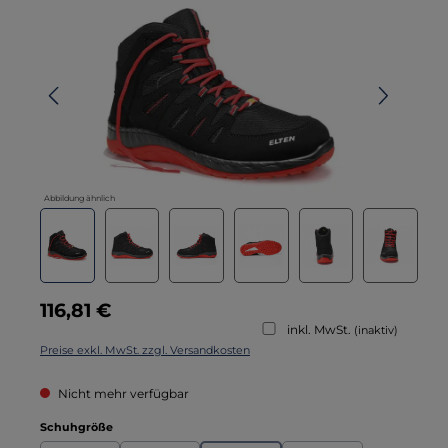
Abbildung ähnlich
Regulärer Preis:
116,81 €
inkl. MwSt.
(inaktiv)
Preise exkl. MwSt. zzgl. Versandkosten
Nicht mehr verfügbar
auswählen
Schuhgröße