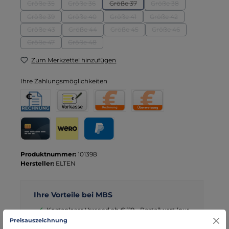
Größe 35
Größe 36
Größe 37
Größe 38
(Diese Option ist zurzeit nicht verfügbar.)
(Diese Option ist zurzeit nicht verfügbar.)
(Diese Option ist zurzeit nicht verfügba
(Diese Option ist zurzei
Größe 39
Größe 40
Größe 41
Größe 42
(Diese Option ist zurzeit nicht verfügbar.)
(Diese Option ist zurzeit nicht verfügbar.)
(Diese Option ist zurzeit nicht verfügba
(Diese Option ist zurzei
Größe 43
Größe 44
Größe 45
Größe 46
(Diese Option ist zurzeit nicht verfügbar.)
(Diese Option ist zurzeit nicht verfügbar.)
(Diese Option ist zurzeit nicht verfügb
(Diese Option ist zurzei
Größe 47
Größe 48
(Diese Option ist zurzeit nicht verfügbar.)
(Diese Option ist zurzeit nicht verfügbar.)
Zum Merkzettel hinzufügen
Ihre Zahlungsmöglichkeiten
Rechnung für Behörden
Vorkasse
Rechnung
Direktüberweisung
Kreditkarte
Wero
PayPal
Produktnummer:
101398
Hersteller:
ELTEN
Ihre Vorteile bei MBS
Kostenloser Versand ab € 119,- Bestellwert (nur
DE)
Preisauszeichnung