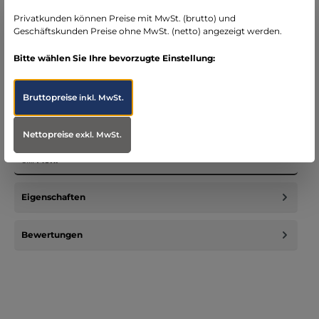
schneller Versand mit DHL
seit über 15 Jahren kompetenter Partner im
Privatkunden können Preise mit MwSt. (brutto) und
Bereich Notfallmedizin
Geschäftskunden Preise ohne MwSt. (netto) angezeigt werden.
Bitte wählen Sie Ihre bevorzugte Einstellung:
Bruttopreise
inkl. MwSt.
Beschreibung
Nettopreise
Der ELTEN Maddox ist die Alternative für alle die Probleme mit
exkl. MwSt.
schweren Sicherheitsstiefeln haben. Wer auf der Suche nach
ei…
Mehr
Eigenschaften
Bewertungen