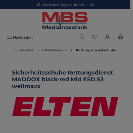
Kostenloser Versand ab 119€ in DE
Zum Hauptinhalt springen
Du hast 0 Produkte
Navigation
Sie sind hier:
Einsatzbekleidung
Rettungsdienstschuhe
Sicherheitsschuhe Rettungsdienst
MADDOX black-red Mid ESD S3
wellmaxx
Bildergalerie überspringen