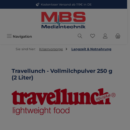
Kostenloser Versand ab 119€ in DE
Zum Hauptinhalt springen
Du hast 0 Produkte
Navigation
Sie sind hier:
Krisenvorsorge
Langzeit & Notnahrung
Travellunch - Vollmilchpulver 250 g
(2 Liter)
Bildergalerie überspringen