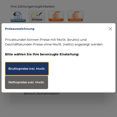
Ihre Zahlungsmöglichkeiten
Rechnung für Behörden
Vorkasse
Rechnung
Direktüberweisung
Preisauszeichnung
Kreditkarte
Wero
PayPal
Privatkunden können Preise mit MwSt. (brutto) und
Produktnummer:
103249
Geschäftskunden Preise ohne MwSt. (netto) angezeigt werden.
Hersteller:
Travellunch
Bitte wählen Sie Ihre bevorzugte Einstellung:
Ihre Vorteile bei MBS
Bruttopreise
inkl. MwSt.
Kostenloser Versand ab € 119,- Bestellwert (nur
DE)
Nettopreise
exkl. MwSt.
schneller Versand mit DHL
seit über 15 Jahren kompetenter Partner im
Bereich Notfallmedizin