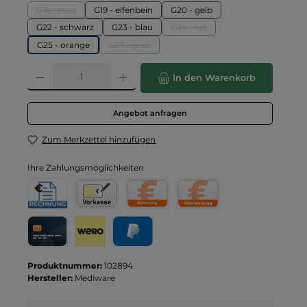
G18 - rosa
G19 - elfenbein
G20 - gelb
(Diese Option ist zurzeit nicht verfügbar.)
G22 - schwarz
G23 - blau
G24 - rot
(Diese Option ist zurzeit nicht v
G25 - orange
G27 - grau
(Diese Option ist zurzeit nicht verfügbar.)
Produkt Anzahl: Gib den gewünschten Wert ein oder benutze die Schaltflä
In den Warenkorb
Angebot anfragen
Zum Merkzettel hinzufügen
Ihre Zahlungsmöglichkeiten
Rechnung für Behörden
Vorkasse
Rechnung
Direktüberweisung
Kreditkarte
Wero
PayPal
Produktnummer:
102894
Hersteller:
Mediware