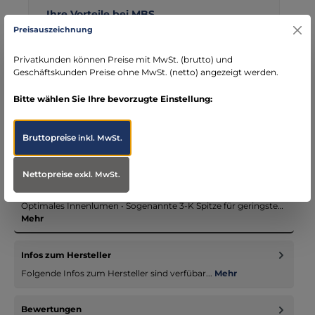
Ihre Vorteile bei MBS
Preisauszeichnung
Kostenloser Versand ab € 119,- Bestellwert (nur
DE)
Privatkunden können Preise mit MwSt. (brutto) und
schneller Versand mit DHL
Geschäftskunden Preise ohne MwSt. (netto) angezeigt werden.
seit über 15 Jahren kompetenter Partner im
Bereich Notfallmedizin
Bitte wählen Sie Ihre bevorzugte Einstellung:
Bruttopreise
inkl. MwSt.
Nettopreise
Beschreibung
exkl. MwSt.
• Mit leicht geneigter Kanüle, um das Einführen zu erleichtern •
Optimales Innenlumen • Sogenannte 3-K Spitze für geringste…
Mehr
Infos zum Hersteller
Folgende Infos zum Hersteller sind verfübar...
Mehr
Bewertungen