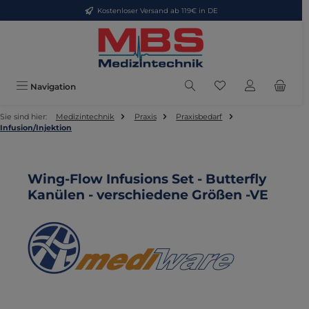
Kostenloser Versand ab 119€ in DE
Zum Hauptinhalt springen
Du hast 0 Produkte
Navigation
Sie sind hier:
Medizintechnik
Praxis
Praxisbedarf
Infusion/Injektion
Wing-Flow Infusions Set - Butterfly
Kanülen - verschiedene Größen -VE
Bildergalerie überspringen