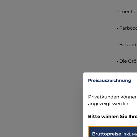
• Luer L
• Farbcod
• Besond
• Die Gr
Einzeln s
Preisauszeichnung
Privatkunden können 
Lieferum
angezeigt werden.
Angabe
Bitte wählen Sie Ihr
servopr
Bruttopreise
Am Mari
inkl. M