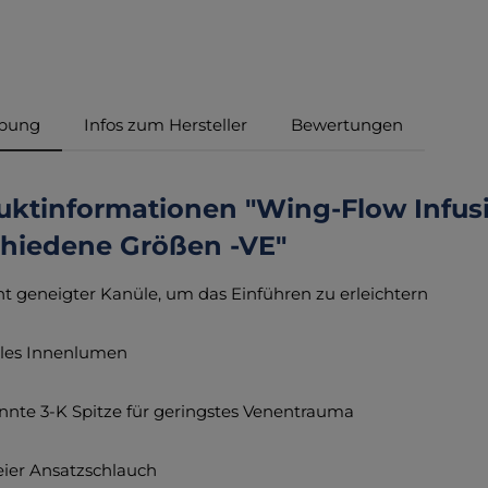
ibung
Infos zum Hersteller
Bewertungen
ktinformationen "Wing-Flow Infusio
chiedene Größen -VE"
icht geneigter Kanüle, um das Einführen zu erleichtern
ales Innenlumen
nnte 3-K Spitze für geringstes Venentrauma
reier Ansatzschlauch