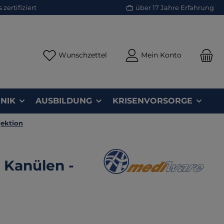
zertifiziert
über 17 Jahre Erfahrung
Du hast 0 Produkte auf dem Merk
Wunschzettel
Mein Konto
NIK
AUSBILDUNG
KRISENVORSORGE
jektion
y Kanülen -