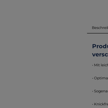
Beschre
Produ
vers
• Mit le
• Optim
• Sogena
• Knickf