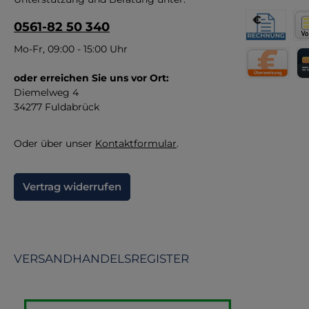
di
0561-82 50 340
An
Rechnung fü
Vor
Mo-Fr, 09:00 - 15:00 Uhr
M
B
oder erreichen Sie uns vor Ort:
Direktüberw
Kr
Diemelweg 4
34277 Fuldabrück
F
Oder über unser
Kontaktformular
.
Vertrag widerrufen
VERSANDHANDELSREGISTER