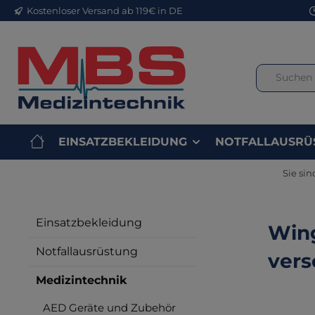
Kostenloser Versand ab 119€ in DE
m Hauptinhalt springen
Zur Suche springen
Zur Hauptnavigation springen
EINSATZBEKLEIDUNG
NOTFALLAUSRÜ
Sie sin
Einsatzbekleidung
Wing
Notfallausrüstung
vers
Medizintechnik
AED Geräte und Zubehör