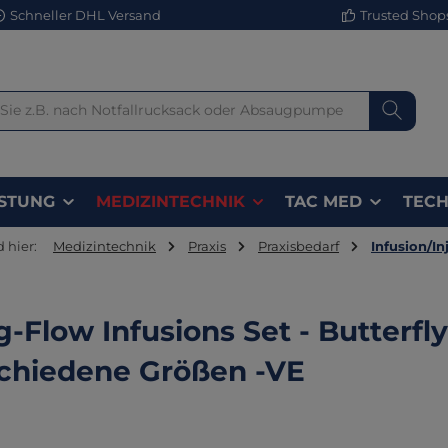
Schneller DHL Versand
Trusted Shops 
STUNG
MEDIZINTECHNIK
TAC MED
TECH
d hier:
Medizintechnik
Praxis
Praxisbedarf
Infusion/In
-Flow Infusions Set - Butterfl
chiedene Größen -VE