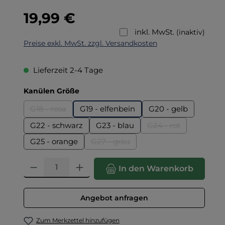
Regulärer Preis:
19,99 €
inkl. MwSt.
(inaktiv)
Preise exkl. MwSt. zzgl. Versandkosten
Lieferzeit 2-4 Tage
auswählen
Kanülen Größe
G18 - rosa
G19 - elfenbein
G20 - gelb
(Diese Option ist zurzeit nicht verfügbar.)
G22 - schwarz
G23 - blau
G24 - rot
(Diese Option ist z
G25 - orange
G27 - grau
(Diese Option ist zurzeit nicht verfü
Produkt Anzahl: Gib den gewünschten Wert ein oder benut
In den Warenkorb
Angebot anfragen
Zum Merkzettel hinzufügen