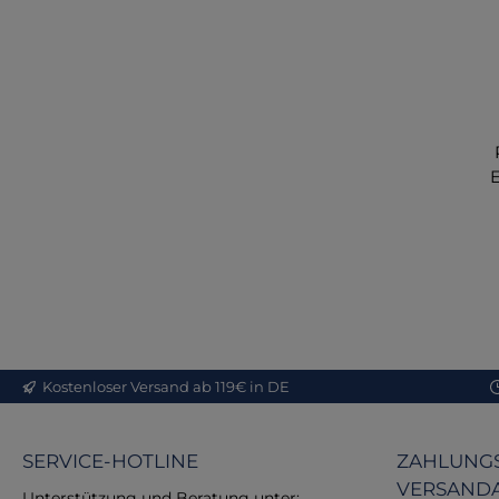
bi
Me
f
Pr
re
S
Kostenloser Versand ab 119€ in DE
Q
P
SERVICE-HOTLINE
ZAHLUNGS
vo
VERSAND
hi
Unterstützung und Beratung unter: