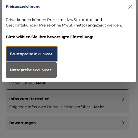
Kostenloser Versand ab € 119,- Bestellwert (nur
Preisauszeichnung
DE)
schneller Versand mit DHL
Privatkunden können Preise mit MwSt. (brutto) und
seit über 15 Jahren kompetenter Partner im
Geschäftskunden Preise ohne MwSt. (netto) angezeigt werden.
Bereich Notfallmedizin
Bitte wählen Sie Ihre bevorzugte Einstellung:
Bruttopreise
inkl. MwSt.
Beschreibung
Nettopreise
exkl. MwSt.
Die neuste und modernste elektrische Absaugpumpe OB3000
aus dem Hause BOSCAROL mit beeindruckenden technischen
Daten: Einsa…
Mehr
Infos zum Hersteller
Folgende Infos zum Hersteller sind verfübar...
Mehr
Bewertungen