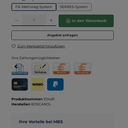
FA-Mehrweg-System
SERRES-System
Produkt Anzahl: Gib den gewünschten Wert ein oder benutze die Schaltflä
In den Warenkorb
Angebot anfragen
Zum Merkzettel hinzufügen
Ihre Zahlungsmöglichkeiten
Rechnung für Behörden
Vorkasse
Rechnung
Direktüberweisung
Kreditkarte
Wero
PayPal
Produktnummer:
103481
Hersteller:
BOSCAROL
Ihre Vorteile bei MBS