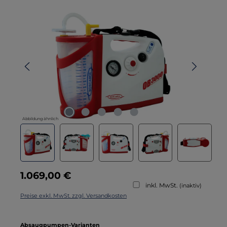
Bildergalerie überspringen
Abbildung ähnlich
Regulärer Preis:
1.069,00 €
inkl. MwSt.
(inaktiv)
Preise exkl. MwSt. zzgl. Versandkosten
auswählen
Absaugpumpen-Varianten