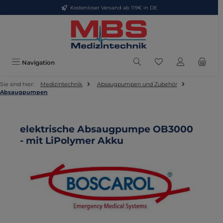
Kostenloser Versand ab 119€ in DE
Zum Hauptinhalt springen
Du hast 0 Produkte
Navigation
Sie sind hier:
Medizintechnik
Absaugpumpen und Zubehör
Absaugpumpen
elektrische Absaugpumpe OB3000
- mit LiPolymer Akku