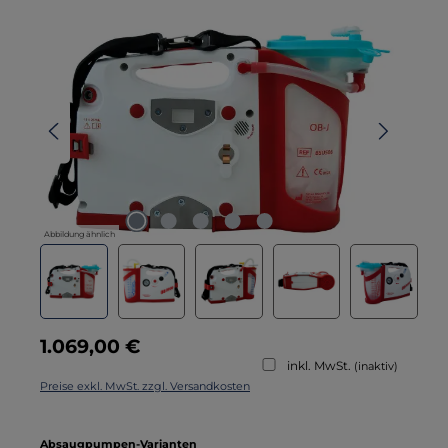
Bildergalerie überspringen
Abbildung ähnlich
Regulärer Preis:
1.069,00 €
inkl. MwSt.
(inaktiv)
Preise exkl. MwSt. zzgl. Versandkosten
auswählen
Absaugpumpen-Varianten