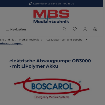
Kostenloser Versand ab 119€ in DE
Zum Hauptinhalt springen
Du hast 0 Produkte
Navigation
Sie sind hier:
Medizintechnik
Absaugpumpen und Zubehör
Absaugpumpen
elektrische Absaugpumpe OB3000
- mit LiPolymer Akku