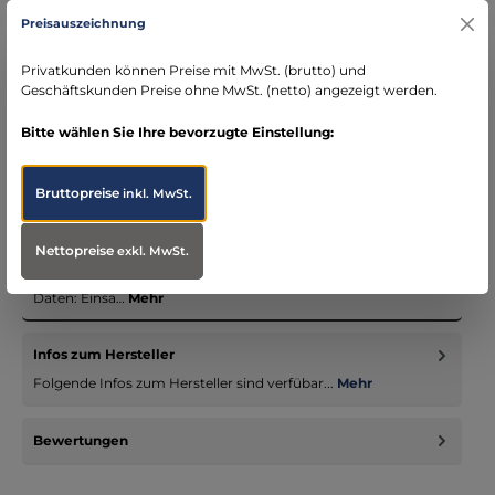
Kostenloser Versand ab € 119,- Bestellwert (nur
Preisauszeichnung
DE)
schneller Versand mit DHL
Privatkunden können Preise mit MwSt. (brutto) und
seit über 15 Jahren kompetenter Partner im
Geschäftskunden Preise ohne MwSt. (netto) angezeigt werden.
Bereich Notfallmedizin
Bitte wählen Sie Ihre bevorzugte Einstellung:
Bruttopreise
inkl. MwSt.
Beschreibung
Nettopreise
exkl. MwSt.
Die neuste und modernste elektrische Absaugpumpe OB3000
aus dem Hause BOSCAROL mit beeindruckenden technischen
Daten: Einsa…
Mehr
Infos zum Hersteller
Folgende Infos zum Hersteller sind verfübar...
Mehr
Bewertungen