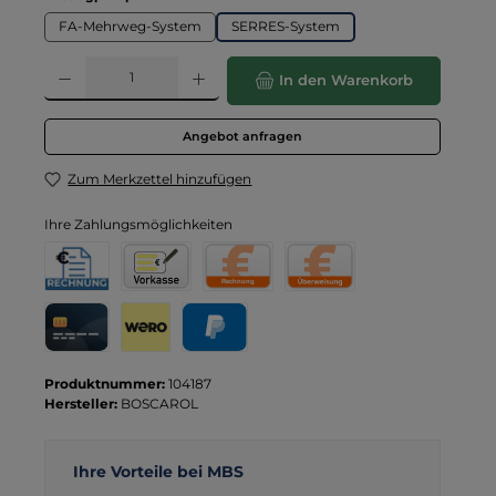
FA-Mehrweg-System
SERRES-System
Produkt Anzahl: Gib den gewünschten Wert ein oder benutze die Schaltflä
In den Warenkorb
Angebot anfragen
Zum Merkzettel hinzufügen
Ihre Zahlungsmöglichkeiten
Rechnung für Behörden
Vorkasse
Rechnung
Direktüberweisung
Kreditkarte
Wero
PayPal
Produktnummer:
104187
Hersteller:
BOSCAROL
Ihre Vorteile bei MBS