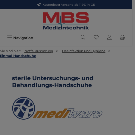
Kostenloser Versand ab 119€ in DE
Zum Hauptinhalt springen
Du hast 0 Produkte
Navigation
Sie sind hier:
Notfallausrüstung
Desinfektion und Hygiene
Einmal-Handschuhe
sterile Untersuchungs- und
Behandlungs-Handschuhe
Bildergalerie überspringen