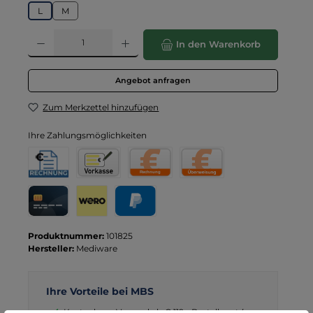
L
M
Produkt Anzahl: Gib den gewünschten Wert ein oder benutze die Schaltflä
In den Warenkorb
Angebot anfragen
Zum Merkzettel hinzufügen
Ihre Zahlungsmöglichkeiten
Rechnung für Behörden
Vorkasse
Rechnung
Direktüberweisung
Kreditkarte
Wero
PayPal
Produktnummer:
101825
Hersteller:
Mediware
Ihre Vorteile bei MBS
Kostenloser Versand ab € 119,- Bestellwert (nur