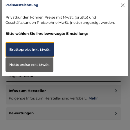
DE)
Preisauszeichnung
schneller Versand mit DHL
Privatkunden können Preise mit MwSt. (brutto) und
seit über 15 Jahren kompetenter Partner im
Geschäftskunden Preise ohne MwSt. (netto) angezeigt werden.
Bereich Notfallmedizin
Bitte wählen Sie Ihre bevorzugte Einstellung:
Bruttopreise
inkl. MwSt.
Beschreibung
Nettopreise
exkl. MwSt.
Steril verpackte, puderfreie Untersuchungshandschuhe.
Diese Handschuhe haben eine verlängerte Stulpe sind leicht
angera…
Mehr
Infos zum Hersteller
Folgende Infos zum Hersteller sind verfübar...
Mehr
Bewertungen