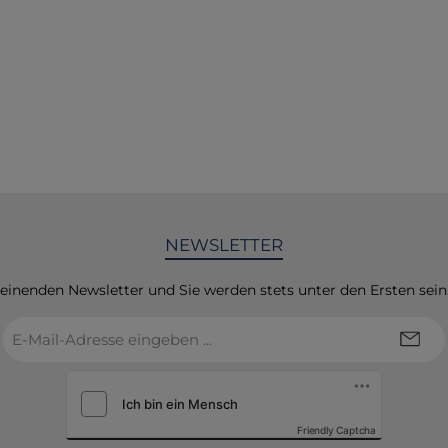
erfüllt nicht die PBT-K
der REACH-Verordnun
XIII. Dieser Stoff/Gemis
nicht die vPvB-Kriter
REACH-Verordnung, Ann
Enthält keine PBT/vPvB
0,1%, bewertet gemä
Anhang XIII. Das G
enthält keine Stoffe
aufgrund endokrin wi
Eigenschaften gemä
NEWSLETTER
Artikel 59 Absatz 1 in 
enthalten sind, oder 
gemäß den Kriterie
heinenden Newsletter und Sie werden stets unter den Ersten sei
Delegierten-Verordnu
E-
2017/2100 oder der Ve
Mail-
(EU) 2018/605 der Ko
Adresse
festgestellt, dass es ke
*
mit endokrin wirk
Eigenschaften in e
Friendly Captcha
Konzentration von mi