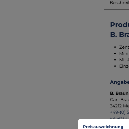
Beschre
Produ
B. Br
Zent
Mini
Mit 
Einz
Angabe
B. Braun
Carl-Bra
34212 Me
+49-(0) 5
info@bb
Preisauszeichnung