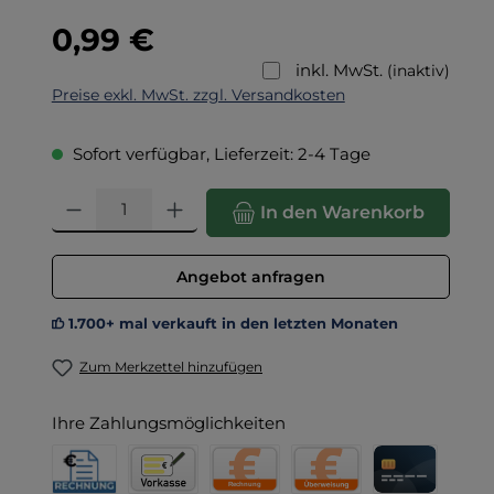
Regulärer Preis:
0,99 €
inkl. MwSt.
(inaktiv)
Preise exkl. MwSt. zzgl. Versandkosten
Sofort verfügbar, Lieferzeit: 2-4 Tage
Produkt Anzahl: Gib den gewünschten Wert ein oder benut
In den Warenkorb
Angebot anfragen
1.700+ mal verkauft in den letzten Monaten
Zum Merkzettel hinzufügen
Ihre Zahlungsmöglichkeiten