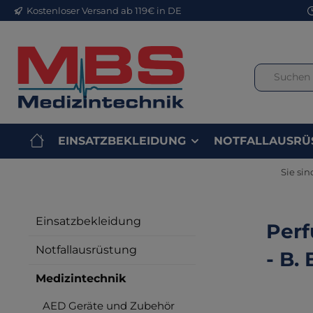
Kostenloser Versand ab 119€ in DE
m Hauptinhalt springen
Zur Suche springen
Zur Hauptnavigation springen
EINSATZBEKLEIDUNG
NOTFALLAUSRÜ
Sie sin
Einsatzbekleidung
Perf
Notfallausrüstung
- B.
Medizintechnik
AED Geräte und Zubehör