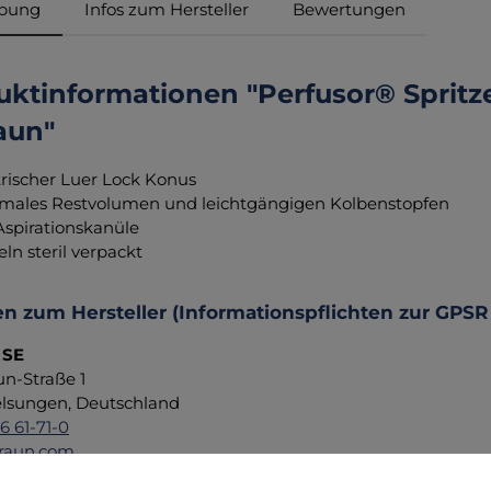
ibung
Infos zum Hersteller
Bewertungen
ktinformationen "Perfusor® Spritze
aun"
rischer Luer Lock Konus
males Restvolumen und leichtgängigen Kolbenstopfen
Aspirationskanüle
eln steril verpackt
n zum Hersteller (Informationspflichten zur GPSR
 SE
un-Straße 1
lsungen, Deutschland
6 61-71-0
raun.com