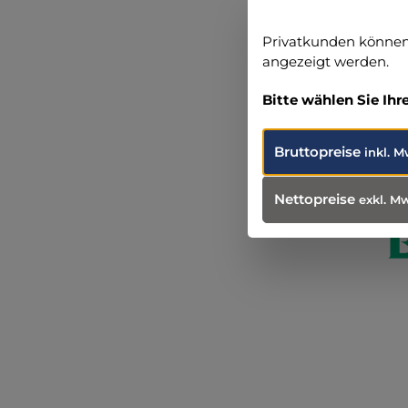
Privatkunden können 
angezeigt werden.
Produ
Weit
Bitte wählen Sie Ihr
Bruttopreise
inkl. M
Nettopreise
exkl. M