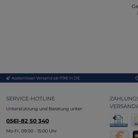
Ge
Ge
d
Fa
c
Kostenloser Versand ab 119€ in DE
höc
t
Zi
SERVICE-HOTLINE
ZAHLUNGS
P
VERSAND
Unterstützung und Beratung unter:
Ge
0561-82 50 340
F
Rechnung fü
Vor
Mo-Fr, 09:00 - 15:00 Uhr