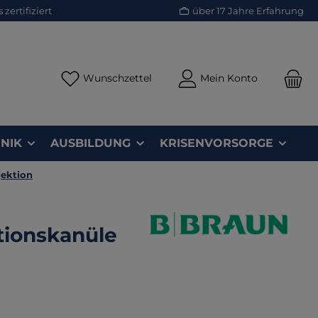
zertifiziert
über 17 Jahre Erfahrung
Du hast 0 Produkte auf dem Merk
Wunschzettel
Mein Konto
NIK
AUSBILDUNG
KRISENVORSORGE
jektion
ationskanüle