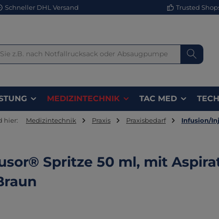
Schneller DHL Versand
Trusted Shops 
STUNG
MEDIZINTECHNIK
TAC MED
TECH
d hier:
Medizintechnik
Praxis
Praxisbedarf
Infusion/In
usor® Spritze 50 ml, mit Aspir
 Braun