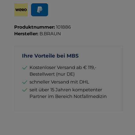
Rechnung für Behörden
Vorkasse
Rechnung
Direktüberweisung
Kreditkarte
Wero
PayPal
Produktnummer:
101886
Hersteller:
B.BRAUN
Ihre Vorteile bei MBS
Kostenloser Versand ab € 119,-
Bestellwert (nur DE)
schneller Versand mit DHL
seit über 15 Jahren kompetenter
Partner im Bereich Notfallmedizin