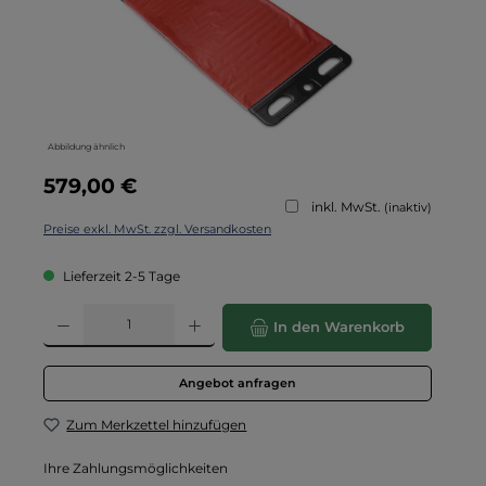
Abbildung ähnlich
Regulärer Preis:
579,00 €
inkl. MwSt.
(inaktiv)
Preise exkl. MwSt. zzgl. Versandkosten
Lieferzeit 2-5 Tage
Produkt Anzahl: Gib den gewünschten Wert ein oder benutze die Schaltflä
In den Warenkorb
Angebot anfragen
Zum Merkzettel hinzufügen
Ihre Zahlungsmöglichkeiten