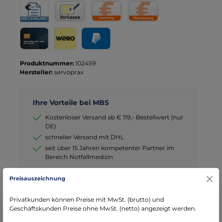
Rechnung für Behörden
Vorkasse
Rechnung
Direktüberweisung
Kreditkarte
Wero
PayPal
Produktnummer:
102459
Hersteller:
servoprax
Ihre Vorteile bei MBS
Kostenloser Versand ab € 119,- Bestellwert (nur
DE)
schneller Versand mit DHL
seit über 15 Jahren kompetenter Partner im
Bereich Notfallmedizin
Preisauszeichnung
Privatkunden können Preise mit MwSt. (brutto) und
Geschäftskunden Preise ohne MwSt. (netto) angezeigt werden.
Beschreibung