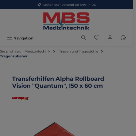
Kostenloser Versand ab 119€ in DE
Zum Hauptinhalt springen
Du hast 0 Produkte
Navigation
Sie sind hier:
Medizintechnik
Tragen und Tragestühle
Tragenzubehör
Transferhilfen Alpha Rollboard
Vision "Quantum", 150 x 60 cm
Bildergalerie überspringen