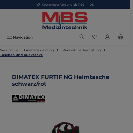
Kostenloser Versand ab 119€ in DE
Zum Hauptinhalt springen
Du hast 0 Produkte
Navigation
Sie sind hier:
Einsatzbekleidung
Persönliche Ausrüstung
Taschen und Rucksäcke
DIMATEX FURTIF NG Helmtasche
schwarz/rot
Bildergalerie überspringen