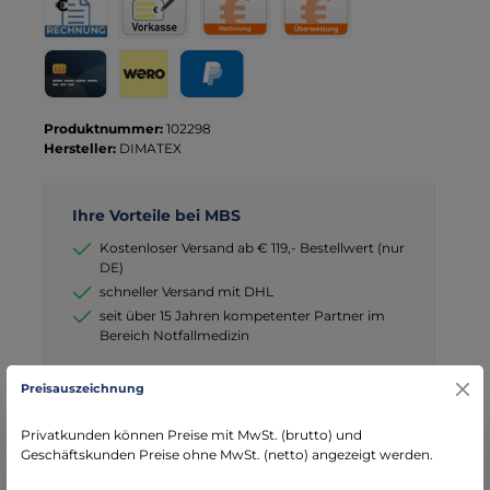
Rechnung für Behörden
Vorkasse
Rechnung
Direktüberweisung
Kreditkarte
Wero
PayPal
Produktnummer:
102298
Hersteller:
DIMATEX
Ihre Vorteile bei MBS
Kostenloser Versand ab € 119,- Bestellwert (nur
DE)
schneller Versand mit DHL
seit über 15 Jahren kompetenter Partner im
Bereich Notfallmedizin
Preisauszeichnung
Privatkunden können Preise mit MwSt. (brutto) und
Geschäftskunden Preise ohne MwSt. (netto) angezeigt werden.
Beschreibung