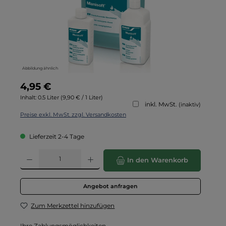
Abbildung ähnlich
Regulärer Preis:
4,95 €
Inhalt:
0.5 Liter
(9,90 € / 1 Liter)
inkl. MwSt.
(inaktiv)
Preise exkl. MwSt. zzgl. Versandkosten
Lieferzeit 2-4 Tage
Produkt Anzahl: Gib den gewünschten Wert ein oder benutze die Schaltflä
In den Warenkorb
Angebot anfragen
Zum Merkzettel hinzufügen
Ihre Zahlungsmöglichkeiten