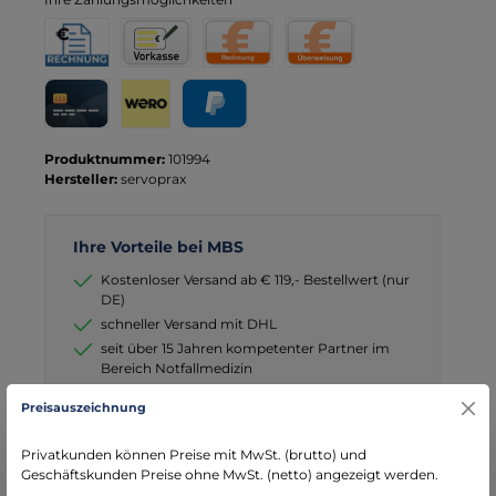
Rechnung für Behörden
Vorkasse
Rechnung
Direktüberweisung
Kreditkarte
Wero
PayPal
Produktnummer:
101994
Hersteller:
servoprax
Ihre Vorteile bei MBS
Kostenloser Versand ab € 119,- Bestellwert (nur
DE)
schneller Versand mit DHL
seit über 15 Jahren kompetenter Partner im
Bereich Notfallmedizin
Preisauszeichnung
Privatkunden können Preise mit MwSt. (brutto) und
Geschäftskunden Preise ohne MwSt. (netto) angezeigt werden.