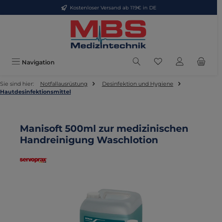
Kostenloser Versand ab 119€ in DE
Zum Hauptinhalt springen
Du hast 0 Produkte
Navigation
Sie sind hier:
Notfallausrüstung
Desinfektion und Hygiene
Hautdesinfektionsmittel
Manisoft 500ml zur medizinischen
Handreinigung Waschlotion
Bildergalerie überspringen