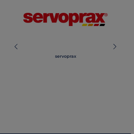
servoprax
Lä