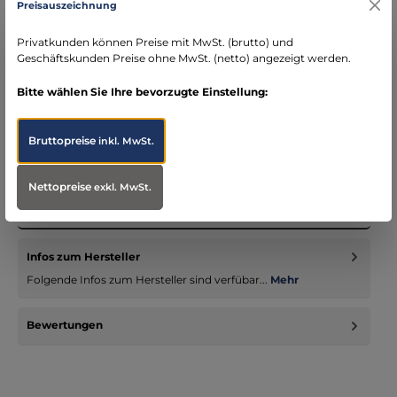
Preisauszeichnung
schneller Versand mit DHL
seit über 15 Jahren kompetenter Partner im
Privatkunden können Preise mit MwSt. (brutto) und
Bereich Notfallmedizin
Geschäftskunden Preise ohne MwSt. (netto) angezeigt werden.
Bitte wählen Sie Ihre bevorzugte Einstellung:
Bruttopreise
inkl. MwSt.
Beschreibung
Kompakt und schnell zugänglich: Spezielles Holster für
Nettopreise
exkl. MwSt.
TourniquetsDer TT Tourniquet Pouch von Tasmanian Tiger ist
die perfek…
Mehr
Infos zum Hersteller
Folgende Infos zum Hersteller sind verfübar...
Mehr
Bewertungen