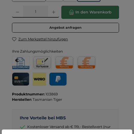
(Diese Option ist zurzeit nicht verfügbar.)
(Diese Option ist zurzeit nicht verfügbar
Produkt Anzahl: Gib den gewünschten Wert ein oder benutze die Schaltflä
In den Warenkorb
Angebot anfragen
Zum Merkzettel hinzufügen
Ihre Zahlungsmöglichkeiten
Rechnung für Behörden
Vorkasse
Rechnung
Direktüberweisung
Kreditkarte
Wero
PayPal
Produktnummer:
103869
Hersteller:
Tasmanian Tiger
Ihre Vorteile bei MBS
Kostenloser Versand ab € 119,- Bestellwert (nur
DE)