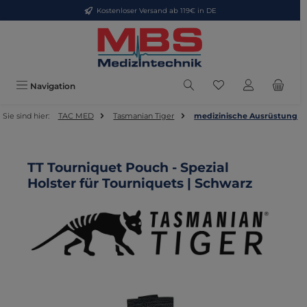
Kostenloser Versand ab 119€ in DE
Zum Hauptinhalt springen
Du hast 0 Produkte
Navigation
Sie sind hier:
TAC MED
Tasmanian Tiger
medizinische Ausrüstung
TT Tourniquet Pouch - Spezial
Holster für Tourniquets | Schwarz
Bildergalerie überspringen