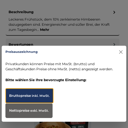
Beschreibung
Leckeres Frühstück, dem 10% zerkleinerte Himbeeren
dazugegeben sind. Energiereicher und süßer Brei, der Kraft
zum Tagesbegin…
Mehr
Bewertungen
Preisauszeichnung
Privatkunden können Preise mit MwSt. (brutto) und
Geschäftskunden Preise ohne MwSt. (netto) angezeigt werden.
Bitte wählen Sie Ihre bevorzugte Einstellung:
Produktgalerie überspringen
Accessory Items
Bruttopreise
inkl. MwSt.
Nettopreise
exkl. MwSt.