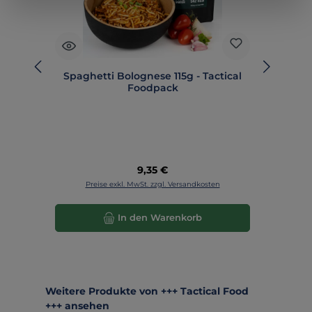
Spaghetti Bolognese 115g - Tactical
Nu
Foodpack
Regulärer Preis:
9,35 €
Preise exkl. MwSt. zzgl. Versandkosten
In den Warenkorb
Produktgalerie überspringen
Weitere Produkte von +++ Tactical Food
+++ ansehen