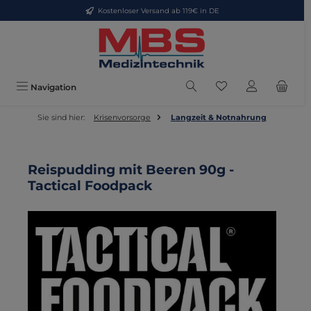
Kostenloser Versand ab 119€ in DE
Zum Hauptinhalt springen
Du hast 0 Produkte
Navigation
Sie sind hier:
Krisenvorsorge
Langzeit & Notnahrung
Reispudding mit Beeren 90g -
Tactical Foodpack